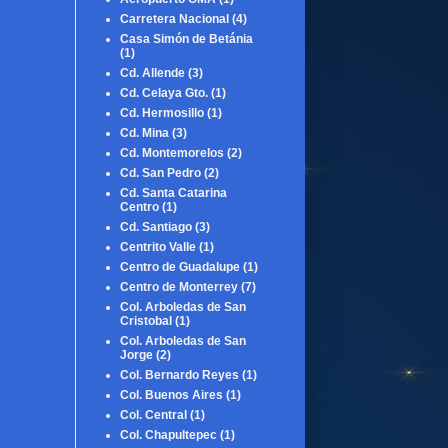
Carretera Nacional
(4)
Casa Simón de Betánia
(1)
Cd. Allende
(3)
Cd. Celaya Gto.
(1)
Cd. Hermosillo
(1)
Cd. Mina
(3)
Cd. Montemorelos
(2)
Cd. San Pedro
(2)
Cd. Santa Catarina
Centro
(1)
Cd. Santiago
(3)
Centrito Valle
(1)
Centro de Guadalupe
(1)
Centro de Monterrey
(7)
Col. Arboledas de San
Cristobal
(1)
Col. Arboledas de San
Jorge
(2)
Col. Bernardo Reyes
(1)
Col. Buenos Aires
(1)
Col. Central
(1)
Col. Chapultepec
(1)