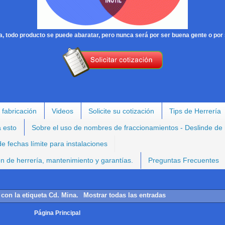
, todo producto se puede abaratar, pero nunca será por ser buena gente o por 
 fabricación
Videos
Solicite su cotización
Tips de Herrería
a esto
Sobre el uso de nombres de fraccionamientos - Deslinde de
e fechas límite para instalaciones
ión de herrería, mantenimiento y garantías.
Preguntas Frecuentes
 con la etiqueta
Cd. Mina
.
Mostrar todas las entradas
Página Principal