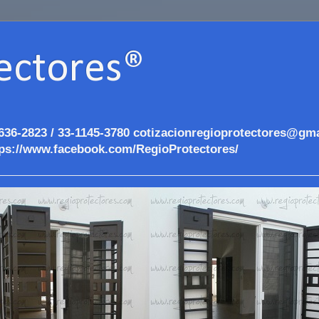
ectores®
636-2823 / 33-1145-3780 cotizacionregioprotectores@gma
ps://www.facebook.com/RegioProtectores/