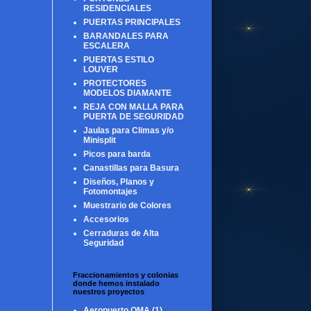
RESIDENCIALES
PUERTAS PRINCIPALES
BARANDALES PARA
ESCALERA
PUERTAS ESTILO
LOUVER
PROTECTORES
MODELOS DIAMANTE
REJA CON MALLA PARA
PUERTA DE SEGURIDAD
Jaulas para Climas y/o
Minisplit
Picos para barda
Canastillas para Basura
Diseños, Planos y
Fotomontajes
Muestrario de Colores
Accesorios
Cerraduras de Alta
Seguridad
Fraccionamientos y colonias
donde hemos instalado
nuestros proyectos
Aeropuerto OMA
(1)