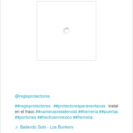
@regioprotectores
##regioprotectores
##protectoresparaventanas
instal
en el fracc
##canterasresidencial
##herrería
##puertas
##portones
##hechoenmexico
##herreria
♬ Bailando Solo - Los Bunkers