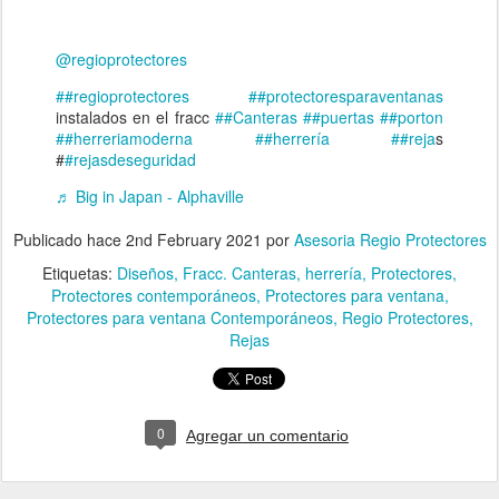
@regioprotectores
##regioprotectores
##protectoresparaventanas
instalados en el fracc
##Canteras
##puertas
##porton
##herreriamoderna
##herrería
##reja
s
#
#rejasdeseguridad
♬ Big in Japan - Alphaville
Publicado hace
2nd February 2021
por
Asesoria Regio Protectores
Etiquetas:
Diseños
Fracc. Canteras
herrería
Protectores
Protectores contemporáneos
Protectores para ventana
Protectores para ventana Contemporáneos
Regio Protectores
Rejas
0
Agregar un comentario