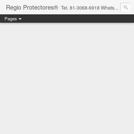
Regio Protectores®
Tel. 81-3068-6918 WhatsApp 81-2636-2823 / 33-1145-3780 cotizacionregioprotectores@gmail.com / regioprotectores@gmail.com https://www.facebook.com/RegioProtectores/
Pages