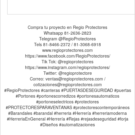
Compra tu proyecto en Regio Protectores
Whatsapp 81-2636-2823
Telegram @RegioProtectores
Tels 81-8466-2372 / 81-3068-6918
www.regioprotectores.com
https://www.facebook.com/RegioProtectores/
Tik Tok: @regioprotectores
https://www.instagram.com/regioprotectores/
Twitter: @regioprotectore
Correo: ventas@regioprotectores.com /
cotizaciones@regioprotectores.com
#RegioProtectores #canteras #PUERTASDESEGURIDAD #puertas
#Portones #portonescorredizos #portonesautomaticos
#portoneselectricos #protectores
#PROTECTORESPARAVENTANAS #protectorescontemporáneos
#Barandales #barandal #herreria #Herrería #herreriamoderna
#HerreriaEnGeneral #Herrería #Rejas #rejasdeseguridad #forja
#Diseños #automatizaciones