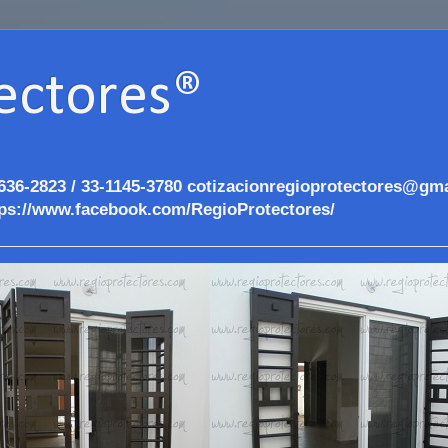
ectores®
636-2823 / 33-1145-3780 cotizacionregioprotectores@gma
ps://www.facebook.com/RegioProtectores/