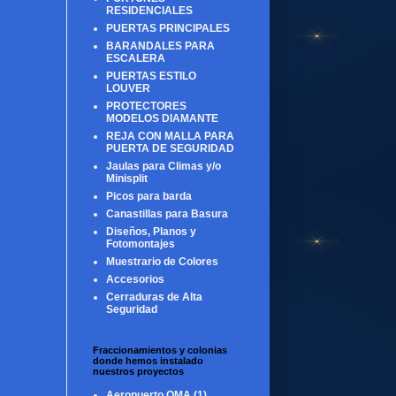
RESIDENCIALES
PUERTAS PRINCIPALES
BARANDALES PARA
ESCALERA
PUERTAS ESTILO
LOUVER
PROTECTORES
MODELOS DIAMANTE
REJA CON MALLA PARA
PUERTA DE SEGURIDAD
Jaulas para Climas y/o
Minisplit
Picos para barda
Canastillas para Basura
Diseños, Planos y
Fotomontajes
Muestrario de Colores
Accesorios
Cerraduras de Alta
Seguridad
Fraccionamientos y colonias
donde hemos instalado
nuestros proyectos
Aeropuerto OMA
(1)