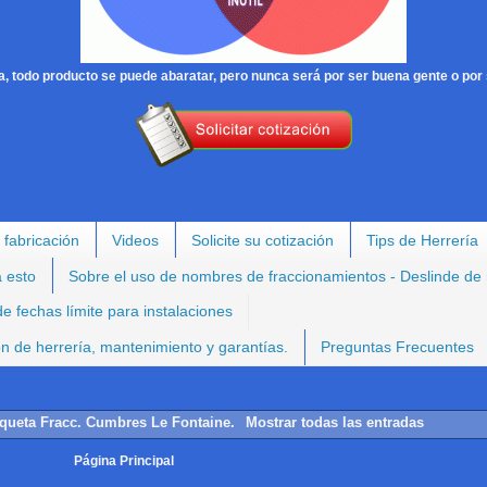
, todo producto se puede abaratar, pero nunca será por ser buena gente o por 
 fabricación
Videos
Solicite su cotización
Tips de Herrería
a esto
Sobre el uso de nombres de fraccionamientos - Deslinde de
e fechas límite para instalaciones
ión de herrería, mantenimiento y garantías.
Preguntas Frecuentes
iqueta
Fracc. Cumbres Le Fontaine
.
Mostrar todas las entradas
Página Principal