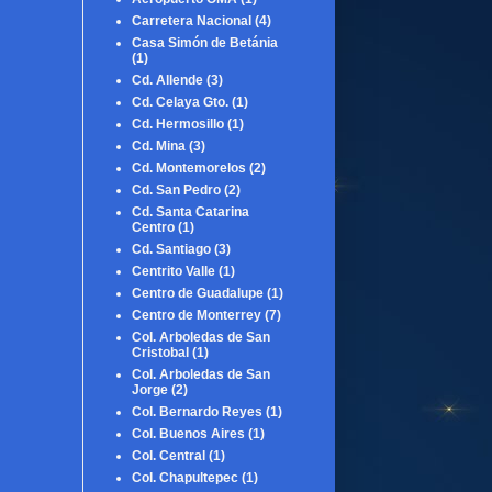
Carretera Nacional
(4)
Casa Simón de Betánia
(1)
Cd. Allende
(3)
Cd. Celaya Gto.
(1)
Cd. Hermosillo
(1)
Cd. Mina
(3)
Cd. Montemorelos
(2)
Cd. San Pedro
(2)
Cd. Santa Catarina
Centro
(1)
Cd. Santiago
(3)
Centrito Valle
(1)
Centro de Guadalupe
(1)
Centro de Monterrey
(7)
Col. Arboledas de San
Cristobal
(1)
Col. Arboledas de San
Jorge
(2)
Col. Bernardo Reyes
(1)
Col. Buenos Aires
(1)
Col. Central
(1)
Col. Chapultepec
(1)