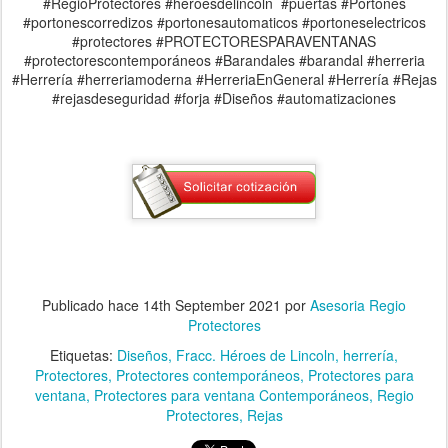
#RegioProtectores #heroesdelincoln #puertas #Portones
#portonescorredizos #portonesautomaticos #portoneselectricos
#protectores #PROTECTORESPARAVENTANAS
#protectorescontemporáneos #Barandales #barandal #herreria
#Herrería #herreriamoderna #HerreriaEnGeneral #Herrería #Rejas
#rejasdeseguridad #forja #Diseños #automatizaciones
Publicado hace
14th September 2021
por
Asesoria Regio
Protectores
Etiquetas:
Diseños
Fracc. Héroes de Lincoln
herrería
Protectores
Protectores contemporáneos
Protectores para
ventana
Protectores para ventana Contemporáneos
Regio
Protectores
Rejas