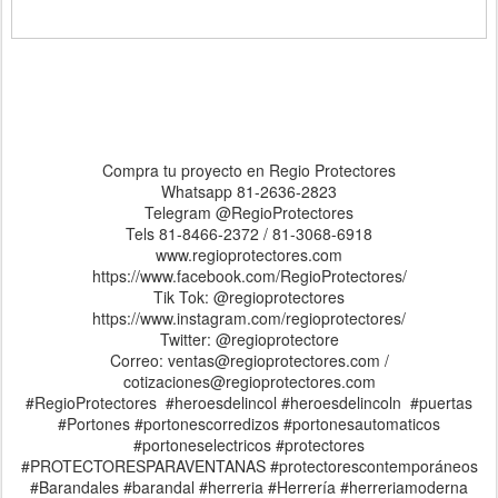
Compra tu proyecto en Regio Protectores
Whatsapp 81-2636-2823
Telegram @RegioProtectores
Tels 81-8466-2372 / 81-3068-6918
www.regioprotectores.com
https://www.facebook.com/RegioProtectores/
Tik Tok: @regioprotectores
https://www.instagram.com/regioprotectores/
Twitter: @regioprotectore
Correo: ventas@regioprotectores.com /
cotizaciones@regioprotectores.com
#RegioProtectores #heroesdelincol #heroesdelincoln #puertas
#Portones #portonescorredizos #portonesautomaticos
#portoneselectricos #protectores
#PROTECTORESPARAVENTANAS #protectorescontemporáneos
#Barandales #barandal #herreria #Herrería #herreriamoderna