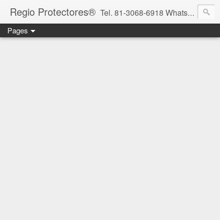
Regio Protectores®
Tel. 81-3068-6918 WhatsApp 81-2636-2823 / 33-1145-3780 cotizacionregioprotectores@gmail.com / regioprotectores@gmail.com https://www.facebook.com/RegioProtectores/
Pages