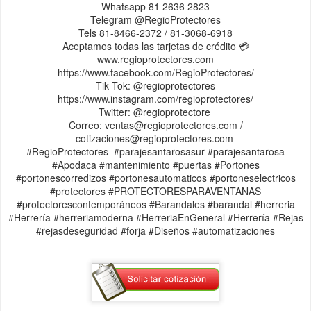
Whatsapp 81 2636 2823
Telegram @RegioProtectores
Tels 81-8466-2372 / 81-3068-6918
Aceptamos todas las tarjetas de crédito 💳
www.regioprotectores.com
https://www.facebook.com/RegioProtectores/
Tik Tok: @regioprotectores
https://www.instagram.com/regioprotectores/
Twitter: @regioprotectore
Correo: ventas@regioprotectores.com /
cotizaciones@regioprotectores.com
#RegioProtectores #parajesantarosasur #parajesantarosa
#Apodaca #mantenimiento #puertas #Portones
#portonescorredizos #portonesautomaticos #portoneselectricos
#protectores #PROTECTORESPARAVENTANAS
#protectorescontemporáneos #Barandales #barandal #herreria
#Herrería #herreriamoderna #HerreriaEnGeneral #Herrería #Rejas
#rejasdeseguridad #forja #Diseños #automatizaciones