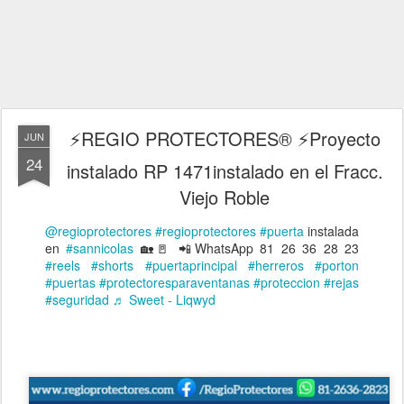
⚡REGIO PROTECTORES® ⚡Proyecto
JUN
24
instalado RP 1471instalado en el Fracc.
Viejo Roble
@regioprotectores
#regioprotectores
#puerta
instalada
en
#sannicolas
🏡🚪 📲WhatsApp 81 26 36 28 23
#reels
#shorts
#puertaprincipal
#herreros
#porton
#puertas
#protectoresparaventanas
#proteccion
#rejas
#seguridad
♬ Sweet - Liqwyd