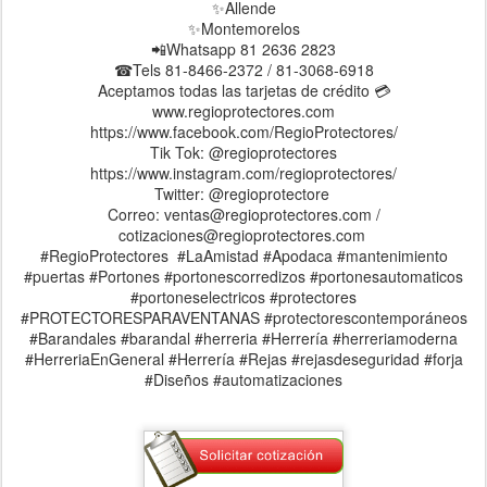
✨Allende
✨Montemorelos
📲Whatsapp 81 2636 2823
☎Tels 81-8466-2372 / 81-3068-6918
Aceptamos todas las tarjetas de crédito 💳
www.regioprotectores.com
https://www.facebook.com/RegioProtectores/
Tik Tok: @regioprotectores
https://www.instagram.com/regioprotectores/
Twitter: @regioprotectore
Correo: ventas@regioprotectores.com /
cotizaciones@regioprotectores.com
#RegioProtectores #LaAmistad #Apodaca #mantenimiento
#puertas #Portones #portonescorredizos #portonesautomaticos
#portoneselectricos #protectores
#PROTECTORESPARAVENTANAS #protectorescontemporáneos
#Barandales #barandal #herreria #Herrería #herreriamoderna
#HerreriaEnGeneral #Herrería #Rejas #rejasdeseguridad #forja
#Diseños #automatizaciones