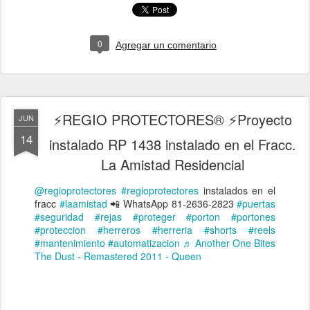
0
Agregar un comentario
⚡REGIO PROTECTORES® ⚡Proyecto
JUN
14
instalado RP 1438 instalado en el Fracc.
La Amistad Residencial
@regioprotectores
#regioprotectores
instalados en el
fracc
#laamistad
📲 WhatsApp 81-2636-2823
#puertas
#seguridad
#rejas
#proteger
#porton
#portones
#proteccion
#herreros
#herreria
#shorts
#reels
#mantenimiento
#automatizacion
♬ Another One Bites
The Dust - Remastered 2011 - Queen