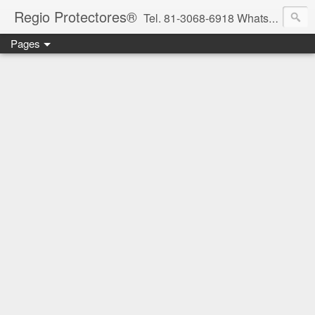
Regio Protectores®
Tel. 81-3068-6918 WhatsApp 81-2636-2823 / 33-1145-3780 cotizacionregioprotectores@gmail.com / regioprotectores@gmail.com https://www.facebook.com/RegioProtectores/
Pages