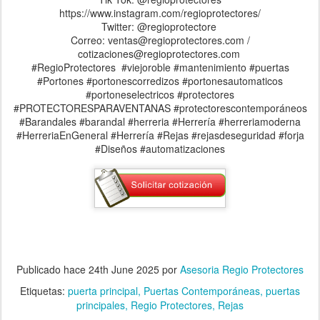
https://www.instagram.com/regioprotectores/
Twitter: @regioprotectore
Correo: ventas@regioprotectores.com /
cotizaciones@regioprotectores.com
#RegioProtectores #viejoroble #mantenimiento #puertas
#Portones #portonescorredizos #portonesautomaticos
#portoneselectricos #protectores
#PROTECTORESPARAVENTANAS #protectorescontemporáneos
#Barandales #barandal #herreria #Herrería #herreriamoderna
#HerreriaEnGeneral #Herrería #Rejas #rejasdeseguridad #forja
#Diseños #automatizaciones
Publicado hace
24th June 2025
por
Asesoria Regio Protectores
Etiquetas:
puerta principal
Puertas Contemporáneas
puertas
principales
Regio Protectores
Rejas