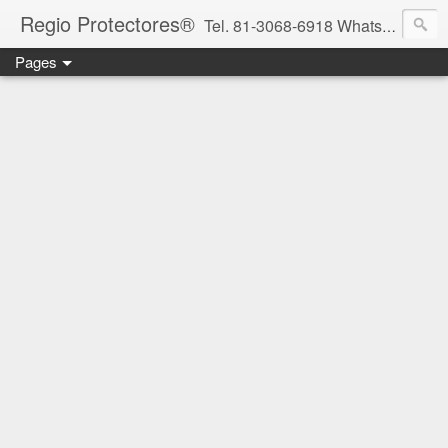
Regio Protectores®
Tel. 81-3068-6918 WhatsApp 81-2636-2823 / 33-1145-3780 cotizacionregioprotectores@gmail.com / regioprotectores@gmail.com https://www.facebook.com/RegioProtectores/
Pages