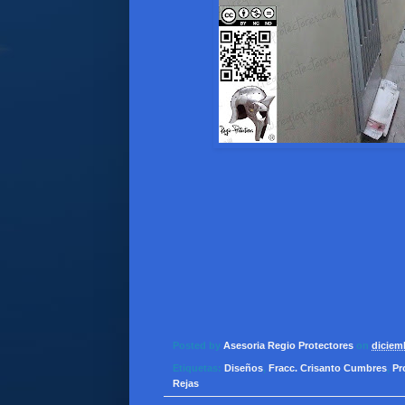
Posted by
Asesoria Regio Protectores
on
diciem
Etiquetas:
Diseños
,
Fracc. Crisanto Cumbres
,
Pr
Rejas