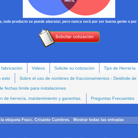
, todo producto se puede abaratar, pero nunca será por ser buena gente o por 
 fabricación
Videos
Solicite su cotización
Tips de Herrería
a esto
Sobre el uso de nombres de fraccionamientos - Deslinde de
e fechas límite para instalaciones
ión de herrería, mantenimiento y garantías.
Preguntas Frecuentes
la etiqueta
Fracc. Crisanto Cumbres
.
Mostrar todas las entradas