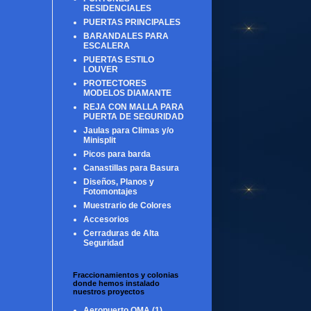
RESIDENCIALES
PUERTAS PRINCIPALES
BARANDALES PARA
ESCALERA
PUERTAS ESTILO
LOUVER
PROTECTORES
MODELOS DIAMANTE
REJA CON MALLA PARA
PUERTA DE SEGURIDAD
Jaulas para Climas y/o
Minisplit
Picos para barda
Canastillas para Basura
Diseños, Planos y
Fotomontajes
Muestrario de Colores
Accesorios
Cerraduras de Alta
Seguridad
Fraccionamientos y colonias
donde hemos instalado
nuestros proyectos
Aeropuerto OMA
(1)