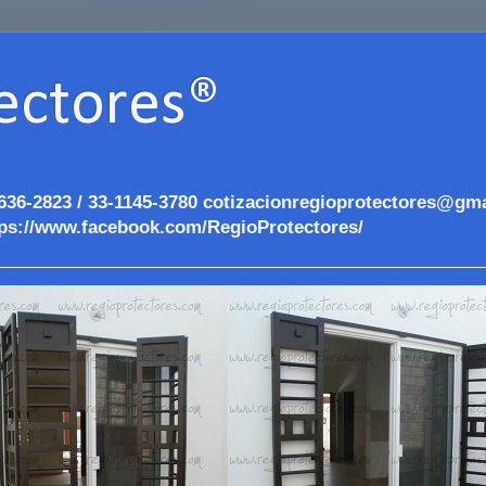
ectores®
636-2823 / 33-1145-3780 cotizacionregioprotectores@gma
ps://www.facebook.com/RegioProtectores/