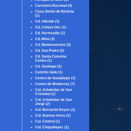
Carretera Nacional
(4)
Casa Simón de Betánia
(1)
Cd. Allende
(3)
Cd. Celaya Gto.
(1)
Cd. Hermosillo
(1)
Cd. Mina
(3)
Cd. Montemorelos
(2)
Cd. San Pedro
(2)
Cd. Santa Catarina
Centro
(1)
Cd. Santiago
(3)
Centrito Valle
(1)
Centro de Guadalupe
(1)
Centro de Monterrey
(7)
Col. Arboledas de San
Cristobal
(1)
Col. Arboledas de San
Jorge
(2)
Col. Bernardo Reyes
(1)
Col. Buenos Aires
(1)
Col. Central
(1)
Col. Chapultepec
(1)