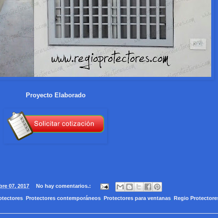
Proyecto Elaborado
bre 07, 2017
No hay comentarios.:
otectores
,
Protectores contemporáneos
,
Protectores para ventanas
,
Regio Protectore