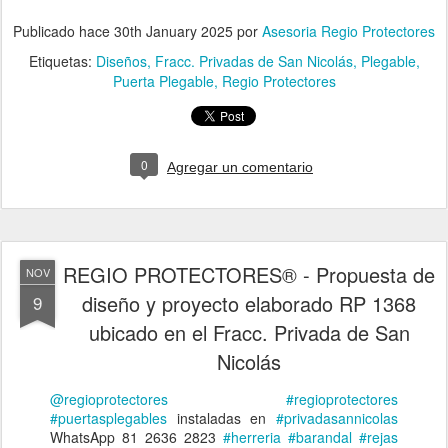
REGIO PROTECTORES® - Propuesta de
NOV
diseño y proyecto elaborado RP 1368
9
ubicado en el Fracc. Privada de San
Nicolás
@regioprotectores
#regioprotectores
#puertasplegables
instaladas en
#privadasannicolas
WhatsApp 81 2636 2823
#herreria
#barandal
#rejas
#seguridad
#reels
#shorts
#porton
#puertas
#herreros
#proteccion
#puertamosquitera
♬ Illusion - Blank &
Jones