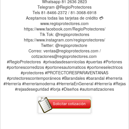
#RegioProtectores #privadasdesannicolas #puertas #Portones
#portonescorredizos #portonesautomaticos #portoneselectricos
#protectores #PROTECTORESPARAVENTANAS
#protectorescontemporáneos #Barandales #barandal #herreria
#Herrería #herreriamoderna #HerreriaEnGeneral #Herrería #Rejas
#rejasdeseguridad #forja #Diseños #automatizaciones
Publicado hace
30th January 2025
por
Asesoria Regio Protectores
Etiquetas:
Diseños
Fracc. Privadas de San Nicolás
Plegable
Puerta Plegable
Regio Protectores
0
Agregar un comentario