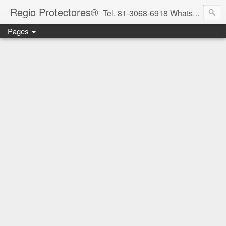
Regio Protectores®
Tel. 81-3068-6918 WhatsApp 81-2636-2823 / 33-1145-3780 cotizacionregioprotectores@gmail.com / regioprotectores@gmail.com https://www.facebook.com/RegioProtectores/
Pages