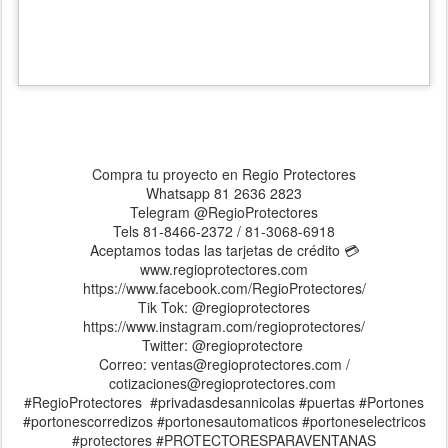
Publicado hace
23rd October 2024
por
Asesoria Regio Protectores
Etiquetas:
Diseños
Fracc. Privadas de San Nicolás
plegables
Protectores
Puertas Mosquiteras
puertas plegables
Regio
Protectores
Rejas
0
Agregar un comentario