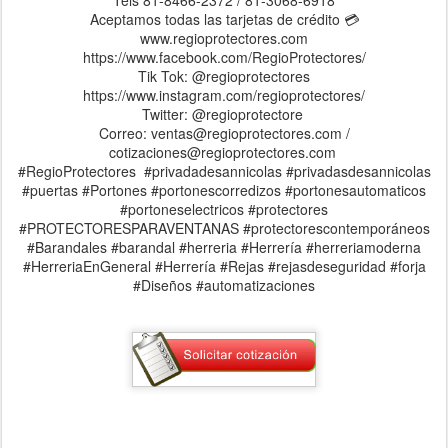
#PROTECTORESPARAVENTANAS #protectorescontemporáneos
#Barandales #barandal #herreria #Herrería #herreriamoderna
#HerreriaEnGeneral #Herrería #Rejas #rejasdeseguridad #forja
#Diseños #automatizaciones
Publicado hace
9th November 2024
por
Asesoria Regio
Protectores
Etiquetas:
Fracc. Privadas de San Nicolás
plegables
Protectores
contemporáneos
Protectores para ventana
Protectores para
ventana Contemporáneos
Puerta Plegable
Regio Protectores
0
Agregar un comentario