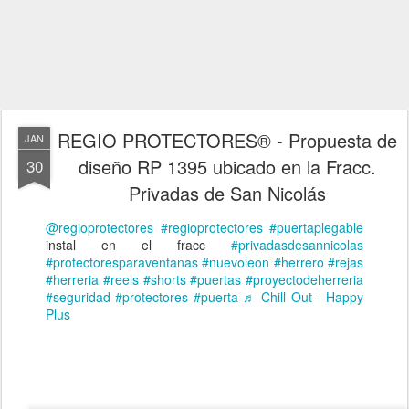
REGIO PROTECTORES® - Propuesta de
JAN
diseño RP 1395 ubicado en la Fracc.
30
Privadas de San Nicolás
@regioprotectores
#regioprotectores
#puertaplegable
instal en el fracc
#privadasdesannicolas
#protectoresparaventanas
#nuevoleon
#herrero
#rejas
#herreria
#reels
#shorts
#puertas
#proyectodeherreria
#seguridad
#protectores
#puerta
♬ Chill Out - Happy
Plus