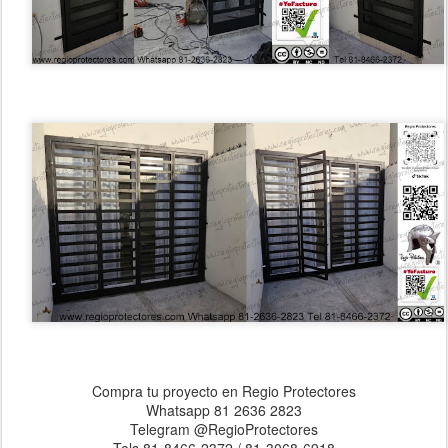
Compra tu proyecto en Regio Protectores
Whatsapp 81 2636 2823
Telegram @RegioProtectores
Tels 81-8466-2372 / 81-3068-6918
Aceptamos todas las tarjetas de crédito 💳
www.regioprotectores.com
https://www.facebook.com/RegioProtectores/
Tik Tok: @regioprotectores
https://www.instagram.com/regioprotectores/
Twitter: @regioprotectore
Correo: ventas@regioprotectores.com /
cotizaciones@regioprotectores.com
#RegioProtectores #privadadesannicolas #privadasdesannicolas
#puertas #Portones #portonescorredizos #portonesautomaticos
#portoneselectricos #protectores