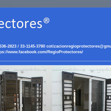
ectores®
636-2823 / 33-1145-3780 cotizacionregioprotectores@gma
ps://www.facebook.com/RegioProtectores/