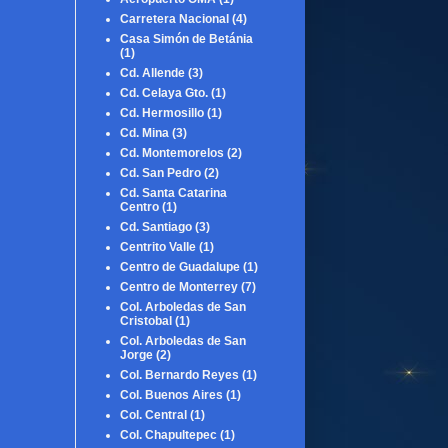
Carretera Nacional
(4)
Casa Simón de Betánia
(1)
Cd. Allende
(3)
Cd. Celaya Gto.
(1)
Cd. Hermosillo
(1)
Cd. Mina
(3)
Cd. Montemorelos
(2)
Cd. San Pedro
(2)
Cd. Santa Catarina
Centro
(1)
Cd. Santiago
(3)
Centrito Valle
(1)
Centro de Guadalupe
(1)
Centro de Monterrey
(7)
Col. Arboledas de San
Cristobal
(1)
Col. Arboledas de San
Jorge
(2)
Col. Bernardo Reyes
(1)
Col. Buenos Aires
(1)
Col. Central
(1)
Col. Chapultepec
(1)