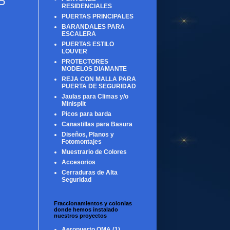
P
RESIDENCIALES
PUERTAS PRINCIPALES
BARANDALES PARA
ESCALERA
PUERTAS ESTILO
LOUVER
PROTECTORES
MODELOS DIAMANTE
REJA CON MALLA PARA
PUERTA DE SEGURIDAD
Jaulas para Climas y/o
Minisplit
Picos para barda
Canastillas para Basura
Diseños, Planos y
Fotomontajes
Muestrario de Colores
Accesorios
Cerraduras de Alta
Seguridad
Fraccionamientos y colonias
donde hemos instalado
nuestros proyectos
Aeropuerto OMA
(1)