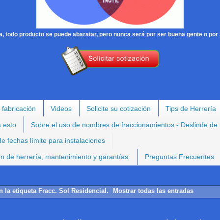
, todo producto se puede abaratar, pero nunca será por ser buena gente o por 
 fabricación
Videos
Solicite su cotización
Tips de Herrería
a esto
Sobre el uso de nombres de fraccionamientos - Deslinde de
e fechas límite para instalaciones
ión de herrería, mantenimiento y garantías.
Preguntas Frecuentes
n la etiqueta
Fracc. Sol Residencial
.
Mostrar todas las entradas