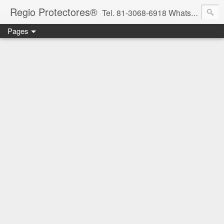
Regio Protectores®
Tel. 81-3068-6918 WhatsApp 81-2636-2823 / 33-1145-3780 cotizacionregioprotectores@gmail.com / regioprotectores@gmail.com https://www.facebook.com/RegioProtectores/
Pages