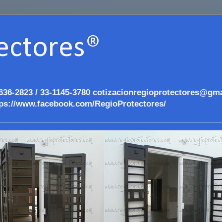
ectores®
636-2823 / 33-1145-3780 cotizacionregioprotectores@gma
ps://www.facebook.com/RegioProtectores/