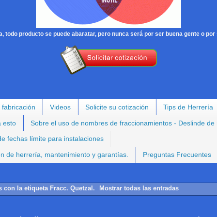
, todo producto se puede abaratar, pero nunca será por ser buena gente o por 
 fabricación
Videos
Solicite su cotización
Tips de Herrería
a esto
Sobre el uso de nombres de fraccionamientos - Deslinde de
e fechas límite para instalaciones
ión de herrería, mantenimiento y garantías.
Preguntas Frecuentes
s con la etiqueta
Fracc. Quetzal
.
Mostrar todas las entradas