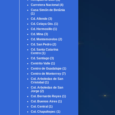
Carretera Nacional
(4)
Casa Simón de Betánia
(1)
Cd. Allende
(3)
Cd. Celaya Gto.
(1)
Cd. Hermosillo
(1)
Cd. Mina
(3)
Cd. Montemorelos
(2)
Cd. San Pedro
(2)
Cd. Santa Catarina
Centro
(1)
Cd. Santiago
(3)
Centrito Valle
(1)
Centro de Guadalupe
(1)
Centro de Monterrey
(7)
Col. Arboledas de San
Cristobal
(1)
Col. Arboledas de San
Jorge
(2)
Col. Bernardo Reyes
(1)
Col. Buenos Aires
(1)
Col. Central
(1)
Col. Chapultepec
(1)