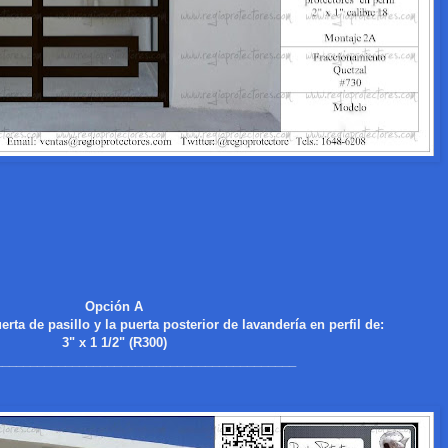
Opción A
erta de pasillo y la puerta posterior de lavandería en perfil de:
3" x 1 1/2" (R300)
___________________________________________