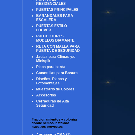
RESIDENCIALES
PUERTAS PRINCIPALES
BARANDALES PARA
ESCALERA
PUERTAS ESTILO
LOUVER
PROTECTORES
MODELOS DIAMANTE
REJA CON MALLA PARA
PUERTA DE SEGURIDAD
Jaulas para Climas y/o
Minisplit
Picos para barda
Canastillas para Basura
Diseños, Planos y
Fotomontajes
Muestrario de Colores
Accesorios
Cerraduras de Alta
Seguridad
Fraccionamientos y colonias
donde hemos instalado
nuestros proyectos
Aeropuerto OMA
(1)