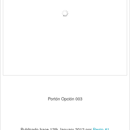
Portón Opción 003
Publicado hace
12th January 2012
por
Regio #1