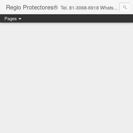
Regio Protectores®
Tel. 81-3068-6918 WhatsApp 81-2636-2823 / 33-1145-3780 cotizacionregioprotectores@gmail.com / regioprotectores@gmail.com https://www.facebook.com/RegioProtectores/
Pages