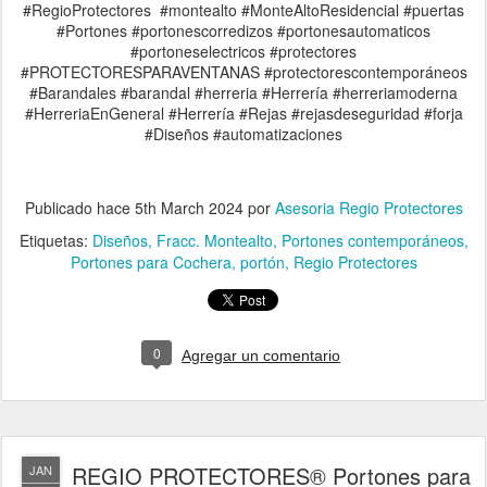
#RegioProtectores #montealto #MonteAltoResidencial #puertas
#Portones #portonescorredizos #portonesautomaticos
#portoneselectricos #protectores
#PROTECTORESPARAVENTANAS #protectorescontemporáneos
#Barandales #barandal #herreria #Herrería #herreriamoderna
#HerreriaEnGeneral #Herrería #Rejas #rejasdeseguridad #forja
#Diseños #automatizaciones
Publicado hace
5th March 2024
por
Asesoria Regio Protectores
Etiquetas:
Diseños
Fracc. Montealto
Portones contemporáneos
Portones para Cochera
portón
Regio Protectores
0
Agregar un comentario
REGIO PROTECTORES® Portones para
JAN