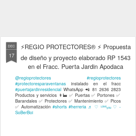
⚡REGIO PROTECTORES® ⚡ Propuesta
DEC
17
de diseño y proyecto elaborado RP 1543
en el Fracc. Puerta Jardin Apodaca
@regioprotectores
#regioprotectores
#protectoresparaventanas
instalado en el fracc
#puertajardinresidencial
WhatsApp 📲 81 2636 2823
Productos y servicios 👨‍🏭 ✅ Puertas ✅ Portones ✅
Barandales ✅ Protectores ✅ Mantenimiento ✅ Picos
✅ Automatización
#shorts
#herreria
♬ ♡ ᶫᵒᵛᵉᵧₒᵤ ♡ -
SoBerBoi