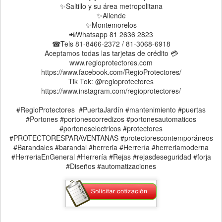
✨Saltillo y su área metropolitana
✨Allende
✨Montemorelos
📲Whatsapp 81 2636 2823
☎Tels 81-8466-2372 / 81-3068-6918
Aceptamos todas las tarjetas de crédito 💳
www.regioprotectores.com
https://www.facebook.com/RegioProtectores/
Tik Tok: @regioprotectores
https://www.instagram.com/regioprotectores/
#RegioProtectores #PuertaJardín #mantenimiento #puertas
#Portones #portonescorredizos #portonesautomaticos
#portoneselectricos #protectores
#PROTECTORESPARAVENTANAS #protectorescontemporáneos
#Barandales #barandal #herreria #Herrería #herreriamoderna
#HerreriaEnGeneral #Herrería #Rejas #rejasdeseguridad #forja
#Diseños #automatizaciones