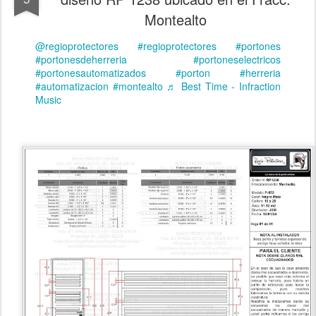
Montealto
@regioprotectores
#regioprotectores
#portones
#portonesdeherreria
#portoneselectricos
#portonesautomatizados
#porton
#herreria
#automatizacion
#montealto
♬ Best Time - Infraction
Music