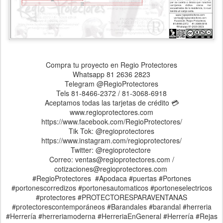
Compra tu proyecto en Regio Protectores
Whatsapp 81 2636 2823
Telegram @RegioProtectores
Tels 81-8466-2372 / 81-3068-6918
Aceptamos todas las tarjetas de crédito 💳
www.regioprotectores.com
https://www.facebook.com/RegioProtectores/
Tik Tok: @regioprotectores
https://www.instagram.com/regioprotectores/
Twitter: @regioprotectore
Correo: ventas@regioprotectores.com /
cotizaciones@regioprotectores.com
#RegioProtectores #Apodaca #puertas #Portones
#portonescorredizos #portonesautomaticos #portoneselectricos
#protectores #PROTECTORESPARAVENTANAS
#protectorescontemporáneos #Barandales #barandal #herreria
#Herrería #herreriamoderna #HerreriaEnGeneral #Herrería #Rejas