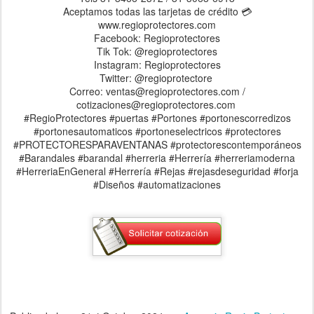
Aceptamos todas las tarjetas de crédito 💳
www.regioprotectores.com
Facebook: Regioprotectores
Tik Tok: @regioprotectores
Instagram: Regioprotectores
Twitter: @regioprotectore
Correo: ventas@regioprotectores.com /
cotizaciones@regioprotectores.com
#RegioProtectores #puertas #Portones #portonescorredizos
#portonesautomaticos #portoneselectricos #protectores
#PROTECTORESPARAVENTANAS #protectorescontemporáneos
#Barandales #barandal #herreria #Herrería #herreriamoderna
#HerreriaEnGeneral #Herrería #Rejas #rejasdeseguridad #forja
#Diseños #automatizaciones