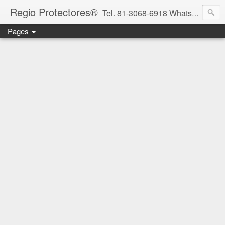
Regio Protectores®
Tel. 81-3068-6918 WhatsApp 81-2636-2823 / 33-1145-3780 cotizacionregioprotectores@gmail.com / regioprotectores@gmail.com https://www.facebook.com/RegioProtectores/
Pages