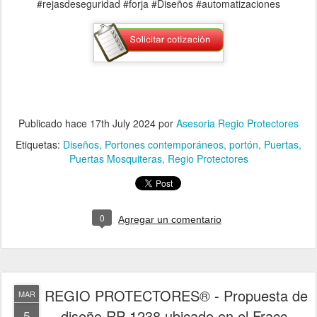
#rejasdeseguridad #forja #Diseños #automatizaciones
Publicado hace
17th July 2024
por
Asesoria Regio Protectores
Etiquetas:
Diseños
Portones contemporáneos
portón
Puertas
Puertas Mosquiteras
Regio Protectores
0
Agregar un comentario
REGIO PROTECTORES® - Propuesta de
MAR
diseño RP 1238 ubicado en el Fracc.
5