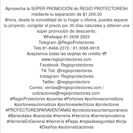
Aprovecha la SÚPER PROMOCIÓN de REGIO PROTECTORES®
mediante tu separación de $1,000.00
Ahora, desde la comodidad de tu hogar u oficina, puedes separar
tu proyecto, congelar el precio por 30 días naturales y obtener una
súper promoción de descuento.
Whatsapp 81 2636 2823
Telegram @RegioProtectores
Tels 81-8466-2372 / 81-3068-6918
Aceptamos todas las tarjetas de crédito 💳
www.regioprotectores.com
Facebook: Regioprotectores
Tik Tok: @regioprotectores
Instagram: Regioprotectores
Twitter: @regioprotectore
Correo: ventas@regioprotectores.com /
cotizaciones@regioprotectores.com
#RegioProtectores #puertas #Portones #portonescorredizos
#portonesautomaticos #portoneselectricos #protectores
#PROTECTORESPARAVENTANAS #protectorescontemporáneos
#Barandales #barandal #herreria #Herrería #herreriamoderna
#HerreriaEnGeneral #Herrería #Rejas #rejasdeseguridad #forja
#Diseños #automatizaciones