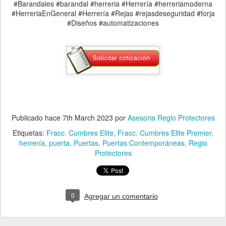
#Barandales #barandal #herreria #Herrería #herreriamoderna
#HerreriaEnGeneral #Herrería #Rejas #rejasdeseguridad #forja
#Diseños #automatizaciones
Publicado hace
7th March 2023
por
Asesoria Regio Protectores
Etiquetas:
Fracc. Cumbres Elite
Fracc. Cumbres Elite Premier
herrería
puerta
Puertas
Puertas Contemporáneas
Regio
Protectores
0
Agregar un comentario