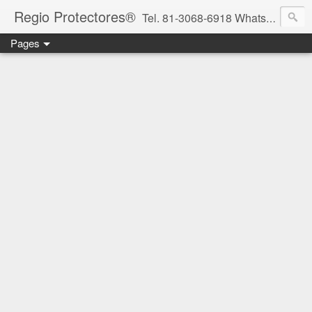
Regio Protectores®
Tel. 81-3068-6918 WhatsApp 81-2636-2823 / 33-1145-3780 cotizacionregioprotectores@gmail.com / regioprotectores@gmail.com https://www.facebook.com/RegioProtectores/
Pages