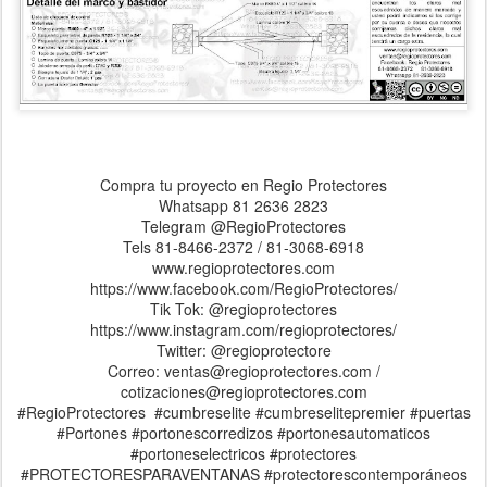
Compra tu proyecto en Regio Protectores
Whatsapp 81 2636 2823
Telegram @RegioProtectores
Tels 81-8466-2372 / 81-3068-6918
www.regioprotectores.com
https://www.facebook.com/RegioProtectores/
Tik Tok: @regioprotectores
https://www.instagram.com/regioprotectores/
Twitter: @regioprotectore
Correo: ventas@regioprotectores.com /
cotizaciones@regioprotectores.com
#RegioProtectores #cumbreselite #cumbreselitepremier #puertas
#Portones #portonescorredizos #portonesautomaticos
#portoneselectricos #protectores
#PROTECTORESPARAVENTANAS #protectorescontemporáneos