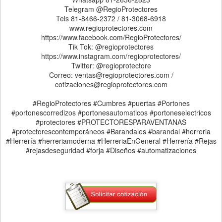
Telegram @RegioProtectores
Tels 81-8466-2372 / 81-3068-6918
www.regioprotectores.com
https://www.facebook.com/RegioProtectores/
Tik Tok: @regioprotectores
https://www.instagram.com/regioprotectores/
Twitter: @regioprotectore
Correo: ventas@regioprotectores.com /
cotizaciones@regioprotectores.com
#RegioProtectores #Cumbres #puertas #Portones
#portonescorredizos #portonesautomaticos #portoneselectricos
#protectores #PROTECTORESPARAVENTANAS
#protectorescontemporáneos #Barandales #barandal #herreria
#Herrería #herreriamoderna #HerreriaEnGeneral #Herrería #Rejas
#rejasdeseguridad #forja #Diseños #automatizaciones