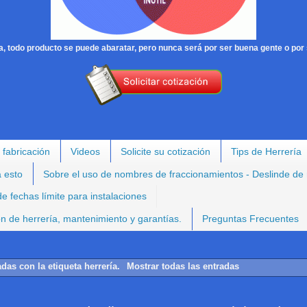
, todo producto se puede abaratar, pero nunca será por ser buena gente o por 
 fabricación
Videos
Solicite su cotización
Tips de Herrería
a esto
Sobre el uso de nombres de fraccionamientos - Deslinde de
e fechas límite para instalaciones
ión de herrería, mantenimiento y garantías.
Preguntas Frecuentes
adas con la etiqueta
herrería
.
Mostrar todas las entradas