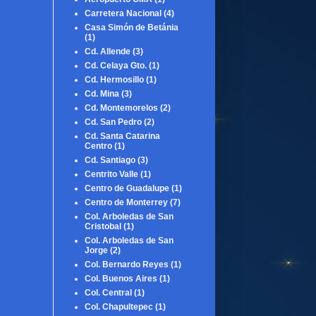
Carretera Nacional
(4)
Casa Simón de Betánia
(1)
Cd. Allende
(3)
Cd. Celaya Gto.
(1)
Cd. Hermosillo
(1)
Cd. Mina
(3)
Cd. Montemorelos
(2)
Cd. San Pedro
(2)
Cd. Santa Catarina
Centro
(1)
Cd. Santiago
(3)
Centrito Valle
(1)
Centro de Guadalupe
(1)
Centro de Monterrey
(7)
Col. Arboledas de San
Cristobal
(1)
Col. Arboledas de San
Jorge
(2)
Col. Bernardo Reyes
(1)
Col. Buenos Aires
(1)
Col. Central
(1)
Col. Chapultepec
(1)