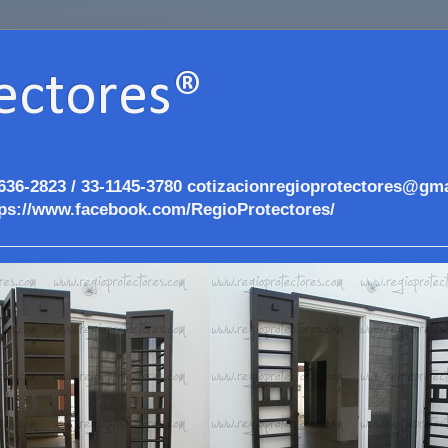
ectores®
636-2823 / 33-1145-3780 cotizacionregioprotectores@gma
ps://www.facebook.com/RegioProtectores/