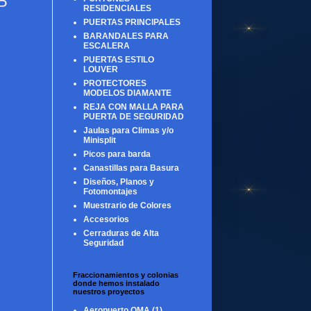
P
RESIDENCIALES
PUERTAS PRINCIPALES
BARANDALES PARA
ESCALERA
PUERTAS ESTILO
LOUVER
PROTECTORES
MODELOS DIAMANTE
REJA CON MALLA PARA
PUERTA DE SEGURIDAD
Jaulas para Climas y/o
Minisplit
Picos para barda
Canastillas para Basura
Diseños, Planos y
Fotomontajes
Muestrario de Colores
Accesorios
Cerraduras de Alta
Seguridad
Fraccionamientos y colonias
donde hemos instalado
nuestros proyectos
Aeropuerto OMA
(1)