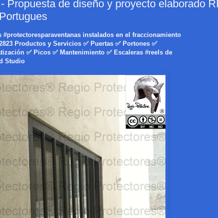
opuesta de diseño y proyecto elaborado R
 Portugues
s
#protectoresparaventanas
instalados en el fraccionamiento
2823 Productos y Servicios ✅ Puertas ✅ Portones ✅
tización ✅ Picos ✅ Mantenimiento ✅ Escaleras
#reels
de
d Studio