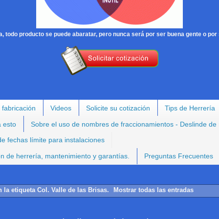
, todo producto se puede abaratar, pero nunca será por ser buena gente o por 
 fabricación
Videos
Solicite su cotización
Tips de Herrería
a esto
Sobre el uso de nombres de fraccionamientos - Deslinde de
e fechas límite para instalaciones
ión de herrería, mantenimiento y garantías.
Preguntas Frecuentes
 la etiqueta
Col. Valle de las Brisas
.
Mostrar todas las entradas