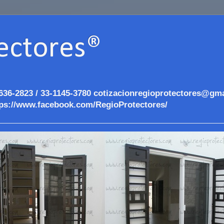
ectores®
636-2823 / 33-1145-3780 cotizacionregioprotectores@gma
ps://www.facebook.com/RegioProtectores/