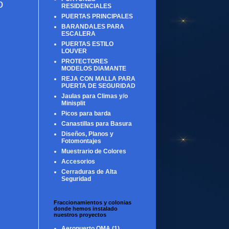
o
RESIDENCIALES
PUERTAS PRINCIPALES
BARANDALES PARA
ESCALERA
PUERTAS ESTILO
LOUVER
PROTECTORES
MODELOS DIAMANTE
REJA CON MALLA PARA
PUERTA DE SEGURIDAD
Jaulas para Climas y/o
Minisplit
Picos para barda
Canastillas para Basura
Diseños, Planos y
Fotomontajes
Muestrario de Colores
Accesorios
Cerraduras de Alta
Seguridad
Fraccionamientos y colonias
donde hemos instalado
nuestros proyectos
Aeropuerto OMA
(1)