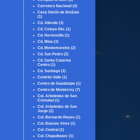
Carretera Nacional
(4)
Casa Simón de Betánia
(1)
Cd. Allende
(3)
Cd. Celaya Gto.
(1)
Cd. Hermosillo
(1)
Cd. Mina
(3)
Cd. Montemorelos
(2)
Cd. San Pedro
(2)
Cd. Santa Catarina
Centro
(1)
Cd. Santiago
(3)
Centrito Valle
(1)
Centro de Guadalupe
(1)
Centro de Monterrey
(7)
Col. Arboledas de San
Cristobal
(1)
Col. Arboledas de San
Jorge
(2)
Col. Bernardo Reyes
(1)
Col. Buenos Aires
(1)
Col. Central
(1)
Col. Chapultepec
(1)