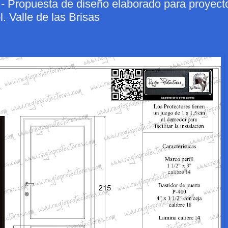
opuesta de diseño elaborado para proyect
. Valle de las Brisas