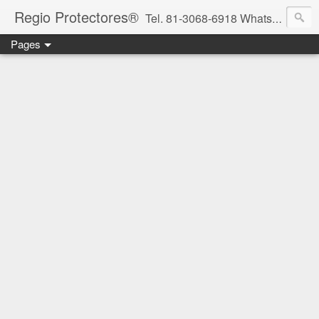
Regio Protectores®
Tel. 81-3068-6918 WhatsApp 81-2636-2823 / 33-1145-3780 cotizacionregioprotectores@gmail.com / regioprotectores@gmail.com https://www.facebook.com/RegioProtectores/
Pages