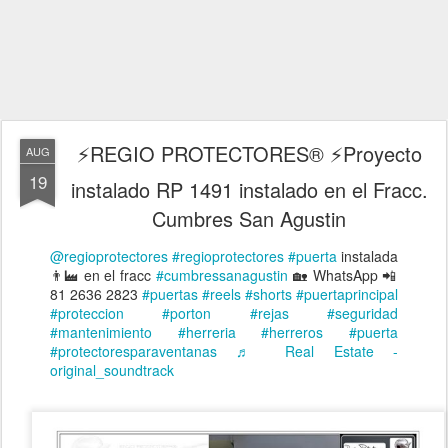
⚡REGIO PROTECTORES® ⚡Proyecto
AUG
19
instalado RP 1491 instalado en el Fracc.
Cumbres San Agustin
@regioprotectores
#regioprotectores
#puerta
instalada
👨‍🏭 en el fracc
#cumbressanagustin
🏡 WhatsApp 📲
81 2636 2823
#puertas
#reels
#shorts
#puertaprincipal
#proteccion
#porton
#rejas
#seguridad
#mantenimiento
#herreria
#herreros
#puerta
#protectoresparaventanas
♬ Real Estate -
original_soundtrack