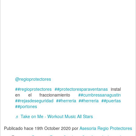
@regioprotectores
##regioprotectores
##protectoresparaventanas
instal
en el fraccionamiento
##cumbressanagustin
##rejasdeseguridad
##herreria
##herreria
##puertas
##portones
♬ Take on Me - Workout Music All Stars
Publicado hace
19th October 2020
por
Asesoria Regio Protectores