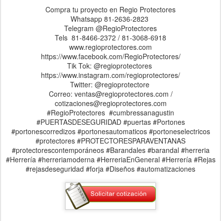
Compra tu proyecto en Regio Protectores
Whatsapp 81-2636-2823
Telegram @RegioProtectores
Tels 81-8466-2372 / 81-3068-6918
www.regioprotectores.com
https://www.facebook.com/RegioProtectores/
Tik Tok: @regioprotectores
https://www.instagram.com/regioprotectores/
Twitter: @regioprotectore
Correo: ventas@regioprotectores.com /
cotizaciones@regioprotectores.com
#RegioProtectores #cumbressanagustin
#PUERTASDESEGURIDAD #puertas #Portones
#portonescorredizos #portonesautomaticos #portoneselectricos
#protectores #PROTECTORESPARAVENTANAS
#protectorescontemporáneos #Barandales #barandal #herreria
#Herrería #herreriamoderna #HerreriaEnGeneral #Herrería #Rejas
#rejasdeseguridad #forja #Diseños #automatizaciones