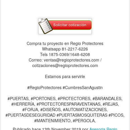
Compra tu proyecto en Regio Protectores
Whatsapp 81-2217-6226
Tels 1875-0369/1648-6208
Correo: ventas@regioprotectores.com /
cotizaciones@regioprotectores.com
Estamos para servirle
#RegioProtectores #CumbresSanAgustin
#PUERTAS, #PORTONES, #PROTECTORES, #BARANDALES,
#HERRERÍA, #PROTECTORESPARAVENTANAS, #REJAS,
#FORJA, #DISEÑOS, #AUTOMATIZACIONES,
#PUERTASDESEGURIDAD #PUERTASMOSQUITERAS #PICOS,
#MANTENIMIENTO, #PERGOLA,
Publicado hace
13th November 2019
por
Asesoria Regio