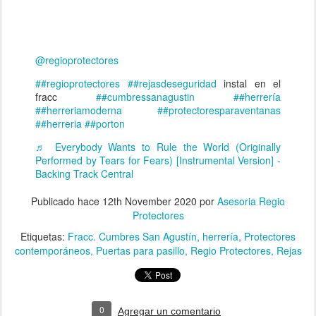
@regioprotectores
##regioprotectores
##rejasdeseguridad
instal en el
fracc
##cumbressanagustin
##herrería
##herreriamoderna
##protectoresparaventanas
##herreria
##porton
♬ Everybody Wants to Rule the World (Originally
Performed by Tears for Fears) [Instrumental Version] -
Backing Track Central
Publicado hace
12th November 2020
por
Asesoria Regio
Protectores
Etiquetas:
Fracc. Cumbres San Agustín
herrería
Protectores
contemporáneos
Puertas para pasillo
Regio Protectores
Rejas
0
Agregar un comentario