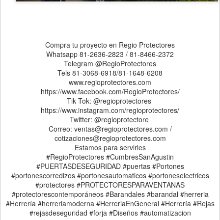
Compra tu proyecto en Regio Protectores
Whatsapp 81-2636-2823 / 81-8466-2372
Telegram @RegioProtectores
Tels 81-3068-6918/81-1648-6208
www.regioprotectores.com
https://www.facebook.com/RegioProtectores/
Tik Tok: @regioprotectores
https://www.instagram.com/regioprotectores/
Twitter: @regioprotectore
Correo: ventas@regioprotectores.com /
cotizaciones@regioprotectores.com
Estamos para servirles
#RegioProtectores #CumbresSanAgustin
#PUERTASDESEGURIDAD #puertas #Portones
#portonescorredizos #portonesautomaticos #portoneselectricos
#protectores #PROTECTORESPARAVENTANAS
#protectorescontemporáneos #Barandales #barandal #herreria
#Herrería #herreriamoderna #HerreriaEnGeneral #Herrería #Rejas
#rejasdeseguridad #forja #Diseños #automatizacion