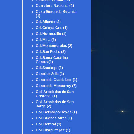
Carretera Nacional
(4)
Casa Simón de Betánia
(1)
Cd. Allende
(3)
Cd. Celaya Gto.
(1)
Cd. Hermosillo
(1)
Cd. Mina
(3)
Cd. Montemorelos
(2)
Cd. San Pedro
(2)
Cd. Santa Catarina
Centro
(1)
Cd. Santiago
(3)
Centrito Valle
(1)
Centro de Guadalupe
(1)
Centro de Monterrey
(7)
Col. Arboledas de San
Cristobal
(1)
Col. Arboledas de San
Jorge
(2)
Col. Bernardo Reyes
(1)
Col. Buenos Aires
(1)
Col. Central
(1)
Col. Chapultepec
(1)