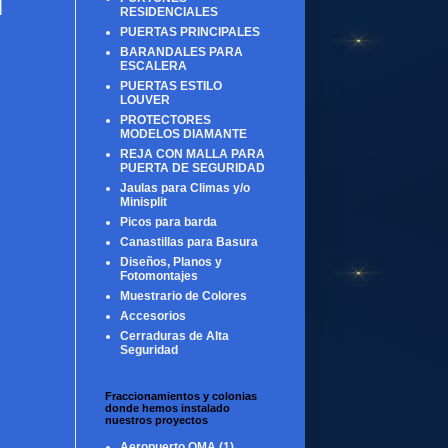
l
RESIDENCIALES
PUERTAS PRINCIPALES
BARANDALES PARA
ESCALERA
PUERTAS ESTILO
LOUVER
PROTECTORES
MODELOS DIAMANTE
REJA CON MALLA PARA
PUERTA DE SEGURIDAD
Jaulas para Climas y/o
Minisplit
Picos para barda
Canastillas para Basura
Diseños, Planos y
Fotomontajes
Muestrario de Colores
Accesorios
Cerraduras de Alta
Seguridad
Fraccionamientos y colonias
donde hemos instalado
nuestros proyectos
Aeropuerto OMA
(1)