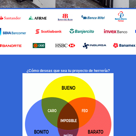
¿Cómo deseas que sea tu proyecto de herrería?