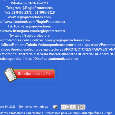
Whatsapp 81-2636-2823
Telegram @RegioProtectores
Tels 81-8466-2372 / 81-3068-6918
www.regioprotectores.com
ps://www.facebook.com/RegioProtectores/
Tik Tok: @regioprotectores
ps://www.instagram.com/regioprotectores/
Twitter: @regioprotectore
ioprotectores.com / cotizaciones@regioprotectores.com
 #MitrasPonienteToledo #mitrasponientesectortoledo #puertas #Portone
omaticos #portoneselectricos #protectores #PROTECTORESPARAVENTAN
barandal #herreria #Herrería #herreriamoderna #HerreriaEnGeneral #Her
asdeseguridad #forja #Diseños #automatizaciones
bre 24, 2021
No hay comentarios.:
ctores
,
Protectores para ventana
,
Protectores para ventana Contemporáneos
,
Regio