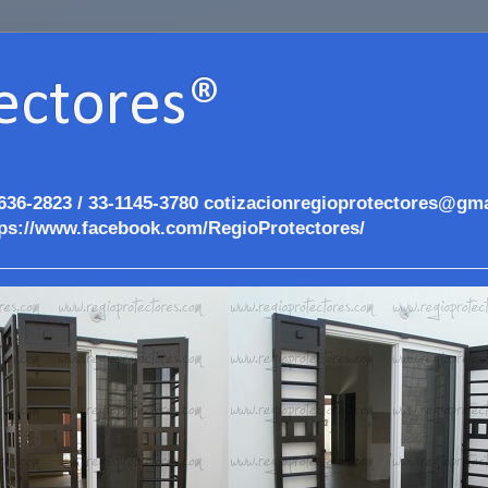
ectores®
636-2823 / 33-1145-3780 cotizacionregioprotectores@gma
ps://www.facebook.com/RegioProtectores/