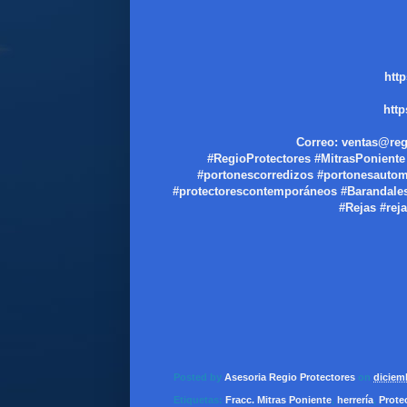
htt
htt
Correo: ventas@reg
#RegioProtectores #MitrasPoniente
#portonescorredizos #portonesaut
#protectorescontemporáneos #Barandales #
#Rejas #rej
Posted by
Asesoria Regio Protectores
on
diciem
Etiquetas:
Fracc. Mitras Poniente
,
herrería
,
Prote