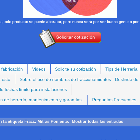
, todo producto se puede abaratar, pero nunca será por ser buena gente o por 
 fabricación
Videos
Solicite su cotización
Tips de Herrería
a esto
Sobre el uso de nombres de fraccionamientos - Deslinde de
e fechas límite para instalaciones
ión de herrería, mantenimiento y garantías.
Preguntas Frecuentes
n la etiqueta
Fracc. Mitras Poniente
.
Mostrar todas las entradas