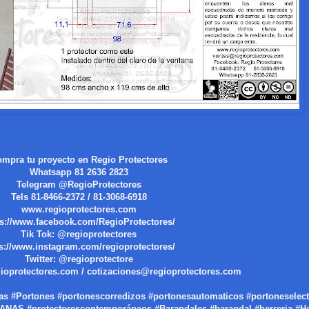
mpra tu proyecto en Regio Protectores
Whatsapp 81 2636 2823
Telegram @RegioProtectores
Tels 81-8466-2372 / 81-3068-6918
www.regioprotectores.com
ps://www.facebook.com/RegioProtectores/
Tik Tok: @regioprotectores
ps://www.instagram.com/regioprotectores/
Twitter: @regioprotectore
ioprotectores.com / cotizaciones@regioprotectores.com
as #Portones #portonescorredizos #portonesautomaticos #portoneselect
 #protectorescontemporáneos #Barandales #barandal #herreria #Her