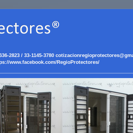
ectores®
636-2823 / 33-1145-3780 cotizacionregioprotectores@gma
ps://www.facebook.com/RegioProtectores/