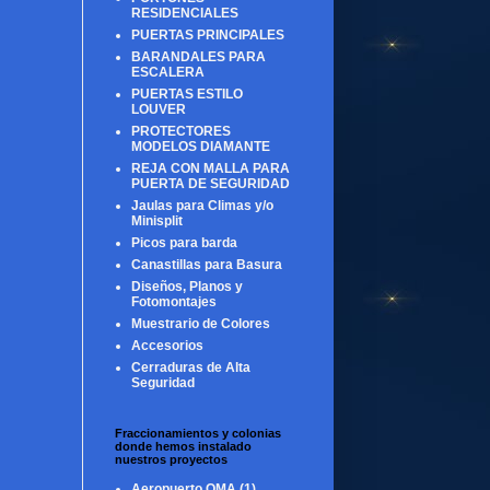
RESIDENCIALES
PUERTAS PRINCIPALES
BARANDALES PARA
ESCALERA
PUERTAS ESTILO
LOUVER
PROTECTORES
MODELOS DIAMANTE
REJA CON MALLA PARA
PUERTA DE SEGURIDAD
Jaulas para Climas y/o
Minisplit
Picos para barda
Canastillas para Basura
Diseños, Planos y
Fotomontajes
Muestrario de Colores
Accesorios
Cerraduras de Alta
Seguridad
Fraccionamientos y colonias
donde hemos instalado
nuestros proyectos
Aeropuerto OMA
(1)