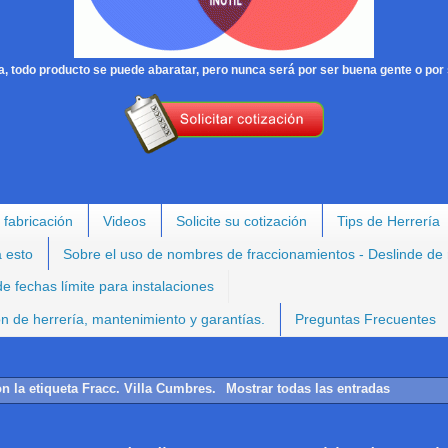
, todo producto se puede abaratar, pero nunca será por ser buena gente o por 
 fabricación
Videos
Solicite su cotización
Tips de Herrería
a esto
Sobre el uso de nombres de fraccionamientos - Deslinde de
e fechas límite para instalaciones
ión de herrería, mantenimiento y garantías.
Preguntas Frecuentes
n la etiqueta
Fracc. Villa Cumbres
.
Mostrar todas las entradas