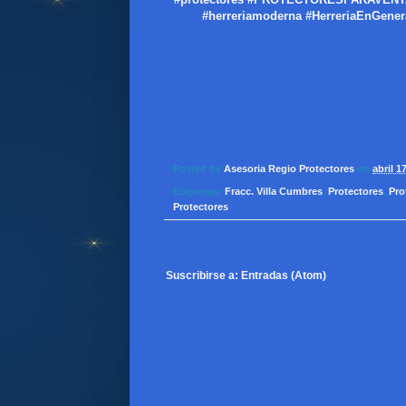
#herreriamoderna #HerreriaEnGeneral
Posted by
Asesoria Regio Protectores
on
abril 1
Etiquetas:
Fracc. Villa Cumbres
,
Protectores
,
Pro
Protectores
Suscribirse a:
Entradas (Atom)