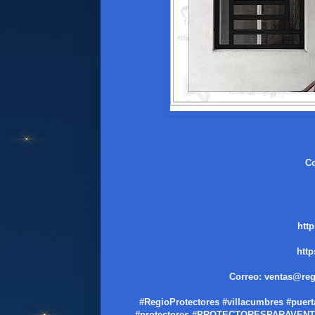
Co
htt
htt
Correo: ventas@reg
#RegioProtectores #villacumbres #puert
#protectores #PROTECTORESPARAVENTANAS