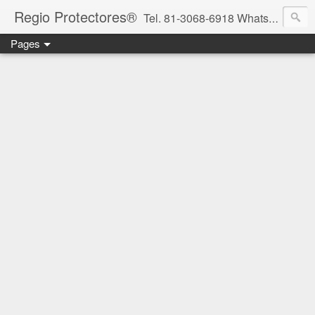
Regio Protectores®
Tel. 81-3068-6918 WhatsApp 81-2636-2823 / 33-1145-3780 cotizacionregioprotectores@gmail.com / regioprotectores@gmail.com https://www.facebook.com/RegioProtectores/
Pages