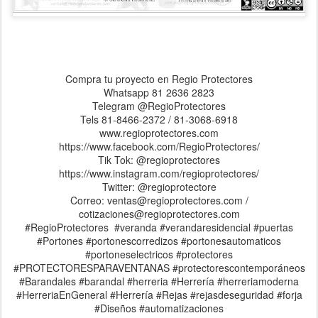
Compra tu proyecto en Regio Protectores
Whatsapp 81 2636 2823
Telegram @RegioProtectores
Tels 81-8466-2372 / 81-3068-6918
www.regioprotectores.com
https://www.facebook.com/RegioProtectores/
Tik Tok: @regioprotectores
https://www.instagram.com/regioprotectores/
Twitter: @regioprotectore
Correo: ventas@regioprotectores.com /
cotizaciones@regioprotectores.com
#RegioProtectores #veranda #verandaresidencial #puertas
#Portones #portonescorredizos #portonesautomaticos
#portoneselectricos #protectores
#PROTECTORESPARAVENTANAS #protectorescontemporáneos
#Barandales #barandal #herreria #Herrería #herreriamoderna
#HerreriaEnGeneral #Herrería #Rejas #rejasdeseguridad #forja
#Diseños #automatizaciones