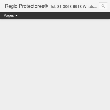
Regio Protectores®
Tel. 81-3068-6918 WhatsApp 81-2636-2823 / 33-1145-3780 cotizacionregioprotectores@gmail.com / regioprotectores@gmail.com https://www.facebook.com/RegioProtectores/
Pages