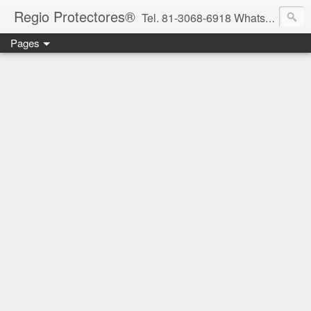
Regio Protectores®
Tel. 81-3068-6918 WhatsApp 81-2636-2823 / 33-1145-3780 cotizacionregioprotectores@gmail.com / regioprotectores@gmail.com https://www.facebook.com/RegioProtectores/
Pages