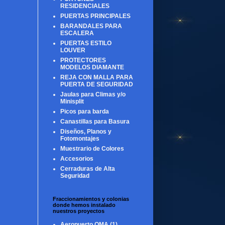
RESIDENCIALES
PUERTAS PRINCIPALES
BARANDALES PARA
ESCALERA
PUERTAS ESTILO
LOUVER
PROTECTORES
MODELOS DIAMANTE
REJA CON MALLA PARA
PUERTA DE SEGURIDAD
Jaulas para Climas y/o
Minisplit
Picos para barda
Canastillas para Basura
Diseños, Planos y
Fotomontajes
Muestrario de Colores
Accesorios
Cerraduras de Alta
Seguridad
Fraccionamientos y colonias
donde hemos instalado
nuestros proyectos
Aeropuerto OMA
(1)