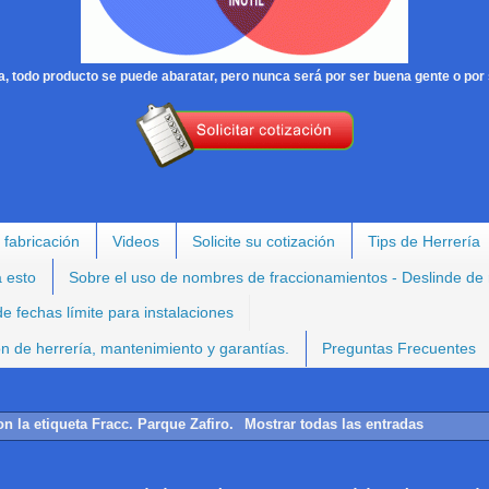
, todo producto se puede abaratar, pero nunca será por ser buena gente o por 
 fabricación
Videos
Solicite su cotización
Tips de Herrería
a esto
Sobre el uso de nombres de fraccionamientos - Deslinde de
e fechas límite para instalaciones
ión de herrería, mantenimiento y garantías.
Preguntas Frecuentes
on la etiqueta
Fracc. Parque Zafiro
.
Mostrar todas las entradas