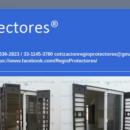
ectores®
636-2823 / 33-1145-3780 cotizacionregioprotectores@gma
ps://www.facebook.com/RegioProtectores/