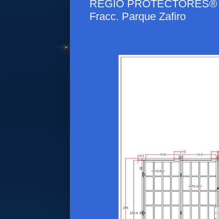
REGIO PROTECTORES® - Pr
Fracc. Parque Zafiro