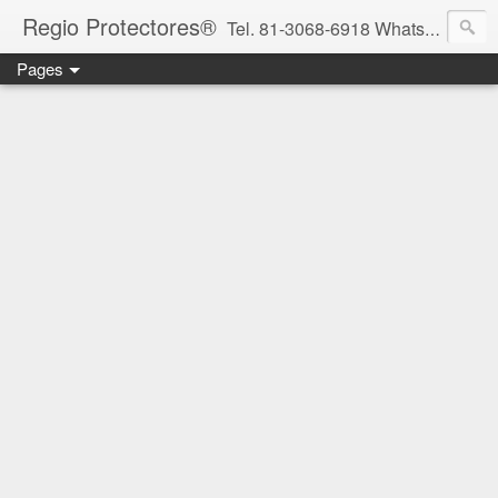
Regio Protectores®
Tel. 81-3068-6918 WhatsApp 81-2636-2823 / 33-1145-3780 cotizacionregioprotectores@gmail.com / regioprotectores@gmail.com https://www.facebook.com/RegioProtectores/
Pages