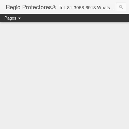
Regio Protectores®
Tel. 81-3068-6918 WhatsApp 81-2636-2823 / 33-1145-3780 cotizacionregioprotectores@gmail.com / regioprotectores@gmail.com https://www.facebook.com/RegioProtectores/
Pages