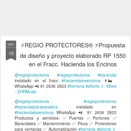
⚡REGIO PROTECTORES® ⚡Propuesta
DEC
15
de diseño y proyecto elaborado RP 1550
en el Fracc. Hacienda los Encinos
@regioprotectores
#regioprotectores
#barandal
instalado en el fracc
#haciendalosencinos
👨‍🏭
WhatsApp 📲 81 2636 2823
#herreria
#shorts
♬ Vibes
- ZHRMusic
@regioprotectores
#regioprotectores
#barandalparaescalera
instalado en
#haciendalosencinos
WhatsApp 📲 81 2636 2823
Productos y servicios: ✅Puertas ✅Portones ✅
Barandales ✅ Mantenimiento ✅ Picos ✅ Protectores
para ventanas ✅ Automatización
#herreria
#shorts
♬