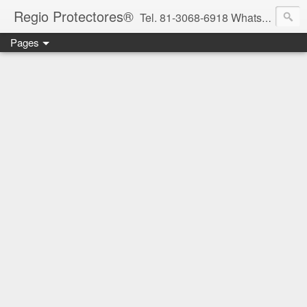
Regio Protectores®
Tel. 81-3068-6918 WhatsApp 81-2636-2823 / 33-1145-3780 cotizacionregioprotectores@gmail.com / regioprotectores@gmail.com https://www.facebook.com/RegioProtectores/
Pages