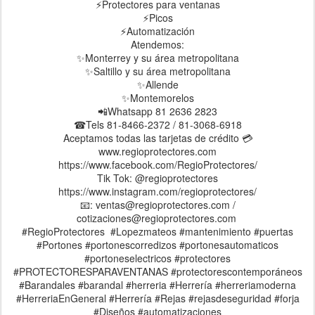
⚡Protectores para ventanas
⚡Picos
⚡Automatización
Atendemos:
✨Monterrey y su área metropolitana
✨Saltillo y su área metropolitana
✨Allende
✨Montemorelos
📲Whatsapp 81 2636 2823
☎Tels 81-8466-2372 / 81-3068-6918
Aceptamos todas las tarjetas de crédito 💳
www.regioprotectores.com
https://www.facebook.com/RegioProtectores/
Tik Tok: @regioprotectores
https://www.instagram.com/regioprotectores/
📧: ventas@regioprotectores.com /
cotizaciones@regioprotectores.com
#RegioProtectores #Lopezmateos #mantenimiento #puertas
#Portones #portonescorredizos #portonesautomaticos
#portoneselectricos #protectores
#PROTECTORESPARAVENTANAS #protectorescontemporáneos
#Barandales #barandal #herreria #Herrería #herreriamoderna
#HerreriaEnGeneral #Herrería #Rejas #rejasdeseguridad #forja
#Diseños #automatizaciones