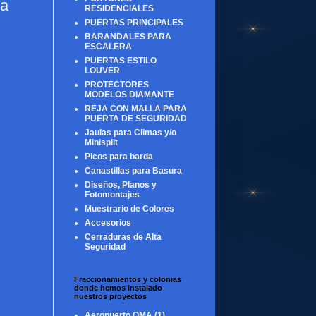
ta
RESIDENCIALES
PUERTAS PRINCIPALES
BARANDALES PARA
ESCALERA
PUERTAS ESTILO
LOUVER
PROTECTORES
MODELOS DIAMANTE
REJA CON MALLA PARA
PUERTA DE SEGURIDAD
Jaulas para Climas y/o
Minisplit
Picos para barda
Canastillas para Basura
Diseños, Planos y
Fotomontajes
Muestrario de Colores
Accesorios
Cerraduras de Alta
Seguridad
Fraccionamientos y colonias
donde hemos instalado
nuestros proyectos
Aeropuerto OMA
(1)