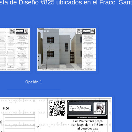
sta de Diseño #825 ubicados en el Fracc. San
Opción 1
__________________________