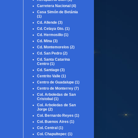
Carretera Nacional
(4)
Casa Simón de Betánia
(1)
Cd. Allende
(3)
Cd. Celaya Gto.
(1)
Cd. Hermosillo
(1)
Cd. Mina
(3)
Cd. Montemorelos
(2)
Cd. San Pedro
(2)
Cd. Santa Catarina
Centro
(1)
Cd. Santiago
(3)
Centrito Valle
(1)
Centro de Guadalupe
(1)
Centro de Monterrey
(7)
Col. Arboledas de San
Cristobal
(1)
Col. Arboledas de San
Jorge
(2)
Col. Bernardo Reyes
(1)
Col. Buenos Aires
(1)
Col. Central
(1)
Col. Chapultepec
(1)