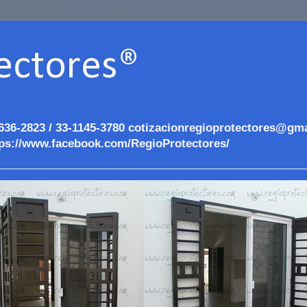
ectores®
636-2823 / 33-1145-3780 cotizacionregioprotectores@gma
ps://www.facebook.com/RegioProtectores/