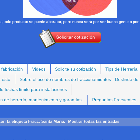
, todo producto se puede abaratar, pero nunca será por ser buena gente o por 
 fabricación
Videos
Solicite su cotización
Tips de Herrería
a esto
Sobre el uso de nombres de fraccionamientos - Deslinde de
e fechas límite para instalaciones
ión de herrería, mantenimiento y garantías.
Preguntas Frecuentes
on la etiqueta
Fracc. Santa Maria
.
Mostrar todas las entradas