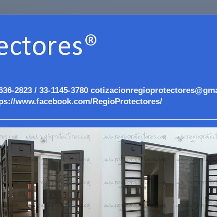
ectores®
636-2823 / 33-1145-3780 cotizacionregioprotectores@gma
ps://www.facebook.com/RegioProtectores/