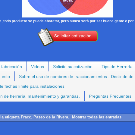
, todo producto se puede abaratar, pero nunca será por ser buena gente o por 
 fabricación
Videos
Solicite su cotización
Tips de Herrería
a esto
Sobre el uso de nombres de fraccionamientos - Deslinde de
e fechas límite para instalaciones
ión de herrería, mantenimiento y garantías.
Preguntas Frecuentes
la etiqueta
Fracc. Paseo de la Rivera
.
Mostrar todas las entradas