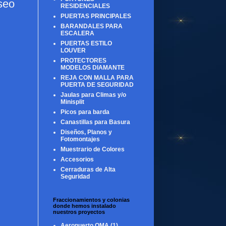
seo
RESIDENCIALES
PUERTAS PRINCIPALES
BARANDALES PARA
ESCALERA
PUERTAS ESTILO
LOUVER
PROTECTORES
MODELOS DIAMANTE
REJA CON MALLA PARA
PUERTA DE SEGURIDAD
Jaulas para Climas y/o
Minisplit
Picos para barda
Canastillas para Basura
Diseños, Planos y
Fotomontajes
Muestrario de Colores
Accesorios
Cerraduras de Alta
Seguridad
Fraccionamientos y colonias
donde hemos instalado
nuestros proyectos
Aeropuerto OMA
(1)