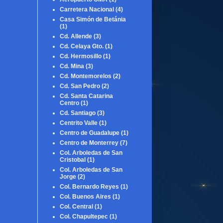
Carretera Nacional
(4)
Casa Simón de Betánia
(1)
Cd. Allende
(3)
Cd. Celaya Gto.
(1)
Cd. Hermosillo
(1)
Cd. Mina
(3)
Cd. Montemorelos
(2)
Cd. San Pedro
(2)
Cd. Santa Catarina
Centro
(1)
Cd. Santiago
(3)
Centrito Valle
(1)
Centro de Guadalupe
(1)
Centro de Monterrey
(7)
Col. Arboledas de San
Cristobal
(1)
Col. Arboledas de San
Jorge
(2)
Col. Bernardo Reyes
(1)
Col. Buenos Aires
(1)
Col. Central
(1)
Col. Chapultepec
(1)