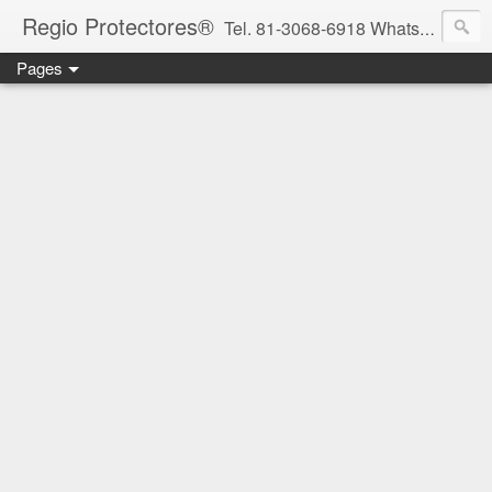
Regio Protectores®
Tel. 81-3068-6918 WhatsApp 81-2636-2823 / 33-1145-3780 cotizacionregioprotectores@gmail.com / regioprotectores@gmail.com https://www.facebook.com/RegioProtectores/
Pages