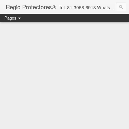
Regio Protectores®
Tel. 81-3068-6918 WhatsApp 81-2636-2823 / 33-1145-3780 cotizacionregioprotectores@gmail.com / regioprotectores@gmail.com https://www.facebook.com/RegioProtectores/
Pages