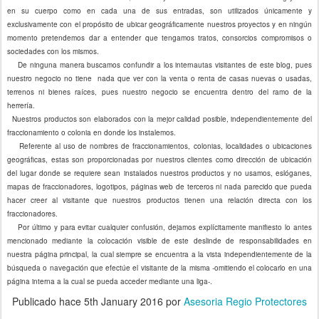
en su cuerpo como en cada una de sus entradas, son utilizados únicamente y
exclusivamente con el propósito de ubicar geográficamente nuestros proyectos y en ningún
momento pretendemos dar a entender que tengamos tratos, consorcios compromisos o
sociedades con los mismos.
De ninguna manera buscamos confundir a los internautas visitantes de este blog, pues
nuestro negocio no tiene nada que ver con la venta o renta de casas nuevas o usadas,
terrenos ni bienes raíces, pues nuestro negocio se encuentra dentro del ramo de la
herrería.
Nuestros productos son elaborados con la mejor calidad posible, independientemente del
fraccionamiento o colonia en donde los instalemos.
Referente al uso de nombres de fraccionamientos, colonias, localidades o ubicaciones
geográficas, estas son proporcionadas por nuestros clientes como dirección de ubicación
del lugar donde se requiere sean instalados nuestros productos y no usamos, eslóganes,
mapas de fraccionadores, logotipos, páginas web de terceros ni nada parecido que pueda
hacer creer al visitante que nuestros productos tienen una relación directa con los
fraccionadores.
Por último y para evitar cualquier confusión, dejamos explícitamente manifiesto lo antes
mencionado mediante la colocación visible de este deslinde de responsabilidades en
nuestra página principal, la cual siempre se encuentra a la vista independientemente de la
búsqueda o navegación que efectúe el visitante de la misma -omitiendo el colocarlo en una
página interna a la cual se pueda acceder mediante una liga-.
Publicado hace
5th January 2016
por
Asesoria Regio Protectores