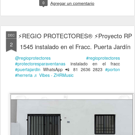
0
Agregar un comentario
⚡REGIO PROTECTORES® ⚡Proyecto RP
DEC
2
1545 instalado en el Fracc. Puerta Jardín
@regioprotectores
#regioprotectores
#protectoresparaventanas
instalado en el fracc
#puertajardin
WhatsApp 📲 81 2636 2823
#porton
#herreria
♬ Vibes - ZHRMusic