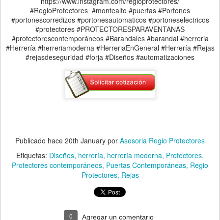
https://www.instagram.com/regioprotectores/
#RegioProtectores #montealto #puertas #Portones
#portonescorredizos #portonesautomaticos #portoneselectricos
#protectores #PROTECTORESPARAVENTANAS
#protectorescontemporáneos #Barandales #barandal #herreria
#Herrería #herreriamoderna #HerreriaEnGeneral #Herrería #Rejas
#rejasdeseguridad #forja #Diseños #automatizaciones
Publicado hace
20th January
por
Asesoria Regio Protectores
Etiquetas:
Diseños
herrería
herrería moderna
Protectores
Protectores contemporáneos
Puertas Contemporáneas
Regio
Protectores
Rejas
0
Agregar un comentario