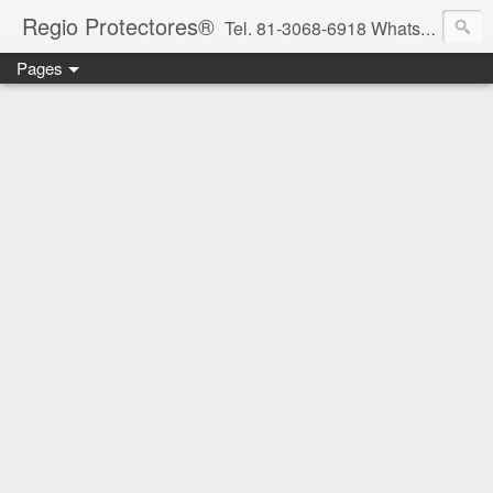
Regio Protectores®
Tel. 81-3068-6918 WhatsApp 81-2636-2823 / 33-1145-3780 cotizacionregioprotectores@gmail.com / regioprotectores@gmail.com https://www.facebook.com/RegioProtectores/
Pages