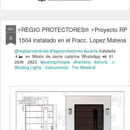
⚡REGIO PROTECTORES® ⚡Proyecto RP
DEC
6
1504 instalado en el Fracc. Lopez Mateos
@regioprotectores
#regioprotectores
#puerta
instalada
👨‍🏭 en Misión de santa catarina WhatsApp 📲 81
2636 2823
#puertaprincipal
#herreria
#shorts
♬
Blinding Lights - Instrumental - The Weeknd