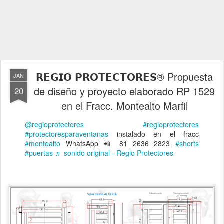
𝗥𝗘𝗚𝗜𝗢 𝗣𝗥𝗢𝗧𝗘𝗖𝗧𝗢𝗥𝗘𝗦® Propuesta
JAN
de diseño y proyecto elaborado RP 1529
20
en el Fracc. Montealto Marfil
@regioprotectores
#regioprotectores
#protectoresparaventanas
instalado en el fracc
#montealto
WhatsApp 📲 81 2636 2823
#shorts
#puertas
♬ sonido original - Regio Protectores