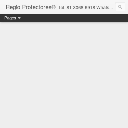
Regio Protectores®
Tel. 81-3068-6918 WhatsApp 81-2636-2823 / 33-1145-3780 cotizacionregioprotectores@gmail.com / regioprotectores@gmail.com https://www.facebook.com/RegioProtectores/
Pages