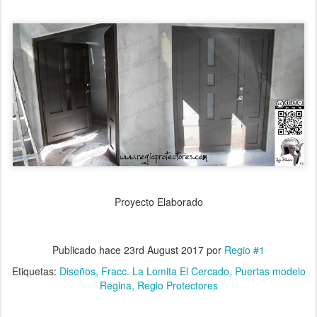
Proyecto Elaborado
Publicado hace
23rd August 2017
por
Regio #1
Etiquetas:
Diseños
Fracc. La Lomita El Cercado
Puertas modelo
Regina
Regio Protectores