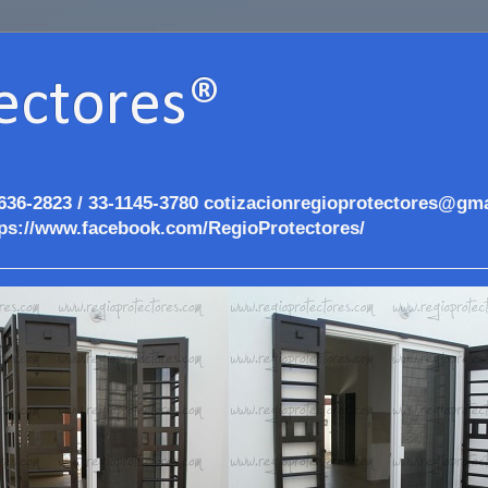
ectores®
636-2823 / 33-1145-3780 cotizacionregioprotectores@gma
ps://www.facebook.com/RegioProtectores/