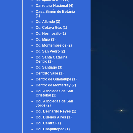
Carretera Nacional
(4)
Casa Simón de Betánia
(1)
Cd. Allende
(3)
Cd. Celaya Gto.
(1)
Cd. Hermosillo
(1)
Cd. Mina
(3)
Cd. Montemorelos
(2)
Cd. San Pedro
(2)
Cd. Santa Catarina
Centro
(1)
Cd. Santiago
(3)
Centrito Valle
(1)
Centro de Guadalupe
(1)
Centro de Monterrey
(7)
Col. Arboledas de San
Cristobal
(1)
Col. Arboledas de San
Jorge
(2)
Col. Bernardo Reyes
(1)
Col. Buenos Aires
(1)
Col. Central
(1)
Col. Chapultepec
(1)