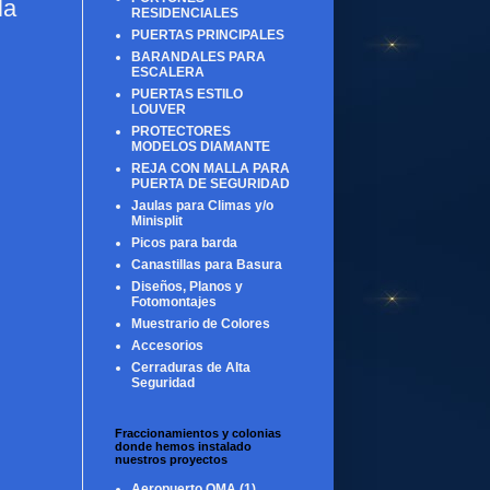
la
RESIDENCIALES
PUERTAS PRINCIPALES
BARANDALES PARA
ESCALERA
PUERTAS ESTILO
LOUVER
PROTECTORES
MODELOS DIAMANTE
REJA CON MALLA PARA
PUERTA DE SEGURIDAD
Jaulas para Climas y/o
Minisplit
Picos para barda
Canastillas para Basura
Diseños, Planos y
Fotomontajes
Muestrario de Colores
Accesorios
Cerraduras de Alta
Seguridad
Fraccionamientos y colonias
donde hemos instalado
nuestros proyectos
Aeropuerto OMA
(1)