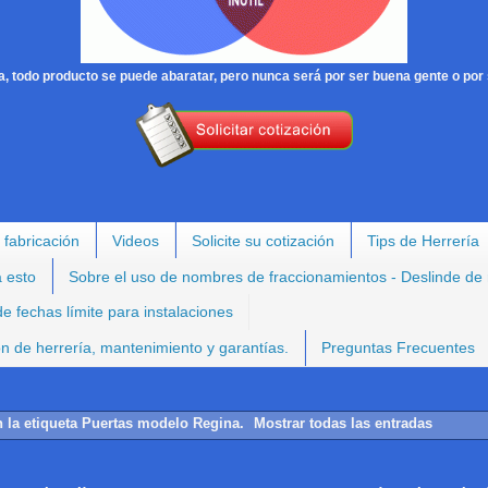
, todo producto se puede abaratar, pero nunca será por ser buena gente o por 
 fabricación
Videos
Solicite su cotización
Tips de Herrería
a esto
Sobre el uso de nombres de fraccionamientos - Deslinde de
e fechas límite para instalaciones
ión de herrería, mantenimiento y garantías.
Preguntas Frecuentes
 la etiqueta
Puertas modelo Regina
.
Mostrar todas las entradas