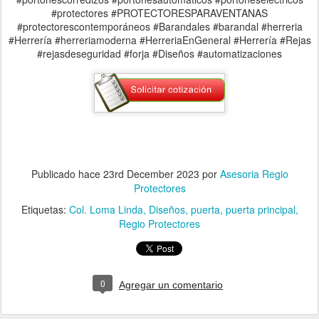
#protectores #PROTECTORESPARAVENTANAS
#protectorescontemporáneos #Barandales #barandal #herreria
#Herrería #herreriamoderna #HerreriaEnGeneral #Herrería #Rejas
#rejasdeseguridad #forja #Diseños #automatizaciones
Publicado hace
23rd December 2023
por
Asesoria Regio
Protectores
Etiquetas:
Col. Loma Linda
Diseños
puerta
puerta principal
Regio Protectores
0
Agregar un comentario