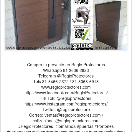
Compra tu proyecto en Regio Protectores
Whatsapp 81 2636 2823
Telegram @RegioProtectores
Tels 81-8466-2372 / 81-3068-6918
www.regioprotectores.com
https://www.facebook.com/RegioProtectores/
Tik Tok: @regioprotectores
https://www.instagram.com/regioprotectores/
Twitter: @regioprotectore
Correo: ventas@regioprotectores.com /
cotizaciones@regioprotectores.com
#RegioProtectores #lomalinda #puertas #Portones
#portonescorredizos #portonesautomaticos #portoneselectricos