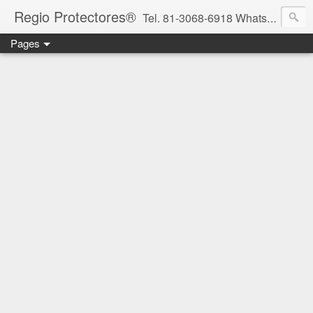
Regio Protectores®
Tel. 81-3068-6918 WhatsApp 81-2636-2823 / 33-1145-3780 cotizacionregioprotectores@gmail.com / regioprotectores@gmail.com https://www.facebook.com/RegioProtectores/
Pages