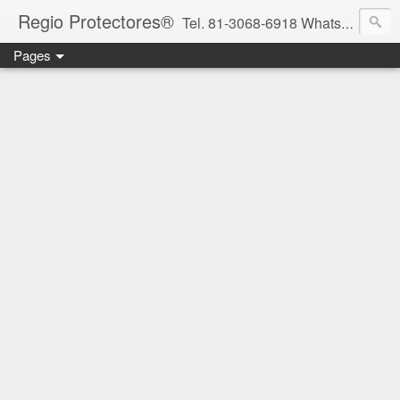
Regio Protectores®
Tel. 81-3068-6918 WhatsApp 81-2636-2823 / 33-1145-3780 cotizacionregioprotectores@gmail.com / regioprotectores@gmail.com https://www.facebook.com/RegioProtectores/
Pages