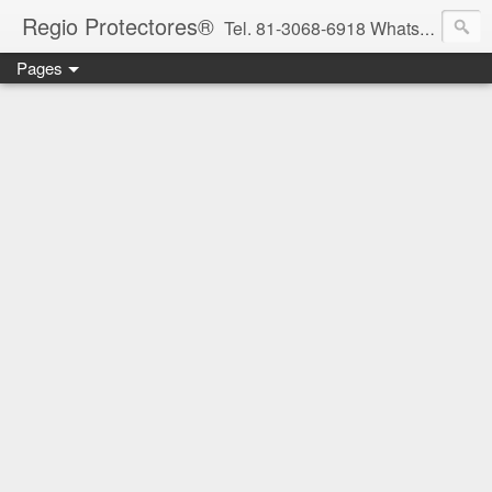
Regio Protectores®
Tel. 81-3068-6918 WhatsApp 81-2636-2823 / 33-1145-3780 cotizacionregioprotectores@gmail.com / regioprotectores@gmail.com https://www.facebook.com/RegioProtectores/
Pages