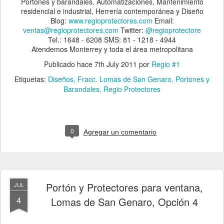
Portones y barandales, Automatizaciones, Mantenimiento
residencial e industrial, Herrería contemporánea y Diseño
Blog:
www.regioprotectores.com
Email:
ventas@regioprotectores.com
Twitter:
@regioprotectore
Tel.: 1648 - 6208 SMS: 81 - 1218 - 4944
Atendemos Monterrey y toda el área metropolitana
Publicado hace
7th July 2011
por
Regio #1
Etiquetas:
Diseños
Fracc. Lomas de San Genaro
Portones y
Barandales
Regio Protectores
0
Agregar un comentario
Portón y Protectores para ventana,
JUL
4
Lomas de San Genaro, Opción 4