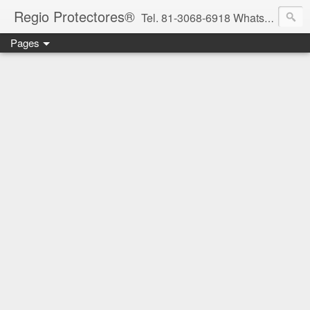
Regio Protectores®
Tel. 81-3068-6918 WhatsApp 81-2636-2823 / 33-1145-3780 cotizacionregioprotectores@gmail.com / regioprotectores@gmail.com https://www.facebook.com/RegioProtectores/
Pages