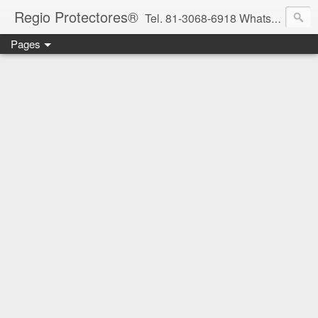
Regio Protectores®
Tel. 81-3068-6918 WhatsApp 81-2636-2823 / 33-1145-3780 cotizacionregioprotectores@gmail.com / regioprotectores@gmail.com https://www.facebook.com/RegioProtectores/
Pages