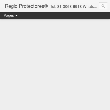
Regio Protectores®
Tel. 81-3068-6918 WhatsApp 81-2636-2823 / 33-1145-3780 cotizacionregioprotectores@gmail.com / regioprotectores@gmail.com https://www.facebook.com/RegioProtectores/
Pages