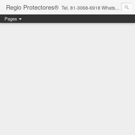
Regio Protectores®
Tel. 81-3068-6918 WhatsApp 81-2636-2823 / 33-1145-3780 cotizacionregioprotectores@gmail.com / regioprotectores@gmail.com https://www.facebook.com/RegioProtectores/
Pages