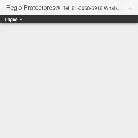
Regio Protectores®
Tel. 81-3068-6918 WhatsApp 81-2636-2823 / 33-1145-3780 cotizacionregioprotectores@gmail.com / regioprotectores@gmail.com https://www.facebook.com/RegioProtectores/
Pages