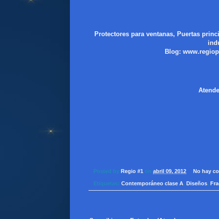
Protectores para ventanas, Puertas princ
ind
Blog:
www.regiop
Atende
Posted by
Regio #1
on
abril 09, 2012
No hay co
Etiquetas:
Contemporáneo clase A
,
Diseños
,
Fra