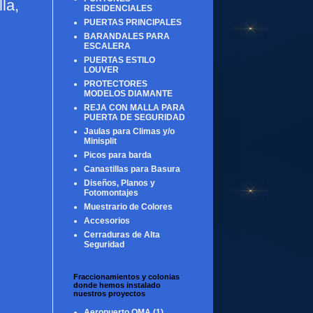
la,
RESIDENCIALES
PUERTAS PRINCIPALES
BARANDALES PARA
ESCALERA
PUERTAS ESTILO
LOUVER
PROTECTORES
MODELOS DIAMANTE
REJA CON MALLA PARA
PUERTA DE SEGURIDAD
Jaulas para Climas y/o
Minisplit
Picos para barda
Canastillas para Basura
Diseños, Planos y
Fotomontajes
Muestrario de Colores
Accesorios
Cerraduras de Alta
Seguridad
Fraccionamientos y colonias
donde hemos instalado
nuestros proyectos
Aeropuerto OMA
(1)