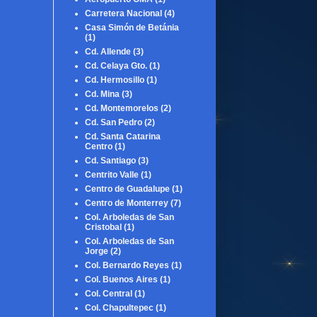
Carretera Nacional
(4)
Casa Simón de Betánia
(1)
Cd. Allende
(3)
Cd. Celaya Gto.
(1)
Cd. Hermosillo
(1)
Cd. Mina
(3)
Cd. Montemorelos
(2)
Cd. San Pedro
(2)
Cd. Santa Catarina
Centro
(1)
Cd. Santiago
(3)
Centrito Valle
(1)
Centro de Guadalupe
(1)
Centro de Monterrey
(7)
Col. Arboledas de San
Cristobal
(1)
Col. Arboledas de San
Jorge
(2)
Col. Bernardo Reyes
(1)
Col. Buenos Aires
(1)
Col. Central
(1)
Col. Chapultepec
(1)