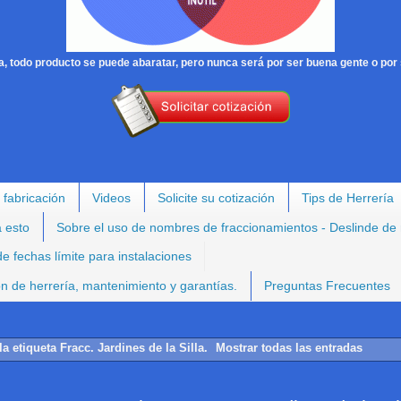
, todo producto se puede abaratar, pero nunca será por ser buena gente o por 
 fabricación
Videos
Solicite su cotización
Tips de Herrería
a esto
Sobre el uso de nombres de fraccionamientos - Deslinde de
e fechas límite para instalaciones
ión de herrería, mantenimiento y garantías.
Preguntas Frecuentes
la etiqueta
Fracc. Jardines de la Silla
.
Mostrar todas las entradas