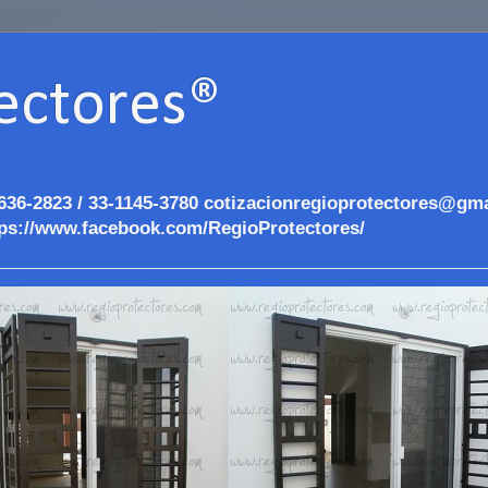
ectores®
636-2823 / 33-1145-3780 cotizacionregioprotectores@gma
ps://www.facebook.com/RegioProtectores/