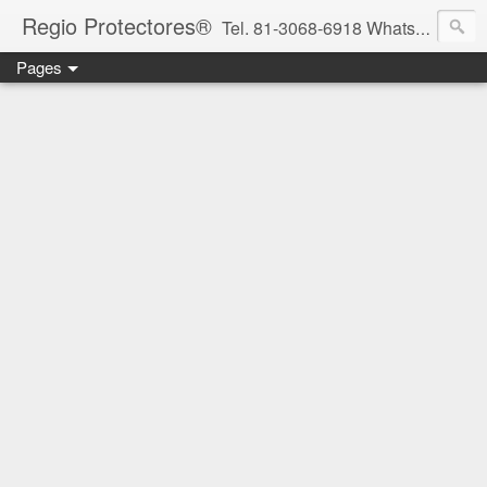
Regio Protectores®
Tel. 81-3068-6918 WhatsApp 81-2636-2823 / 33-1145-3780 cotizacionregioprotectores@gmail.com / regioprotectores@gmail.com https://www.facebook.com/RegioProtectores/
Pages