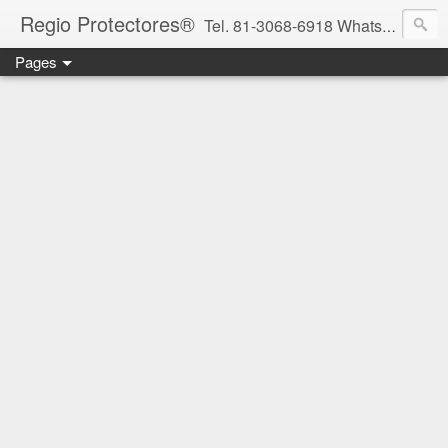
Regio Protectores®
Tel. 81-3068-6918 WhatsApp 81-2636-2823 / 33-1145-3780 cotizacionregioprotectores@gmail.com / regioprotectores@gmail.com https://www.facebook.com/RegioProtectores/
Pages