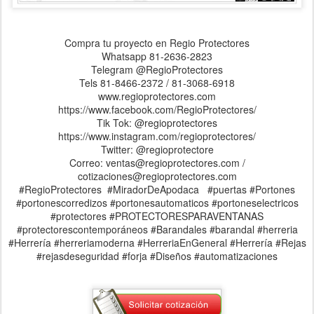
Compra tu proyecto en Regio Protectores
Whatsapp 81-2636-2823
Telegram @RegioProtectores
Tels 81-8466-2372 / 81-3068-6918
www.regioprotectores.com
https://www.facebook.com/RegioProtectores/
Tik Tok: @regioprotectores
https://www.instagram.com/regioprotectores/
Twitter: @regioprotectore
Correo: ventas@regioprotectores.com /
cotizaciones@regioprotectores.com
#RegioProtectores #MiradorDeApodaca #puertas #Portones
#portonescorredizos #portonesautomaticos #portoneselectricos
#protectores #PROTECTORESPARAVENTANAS
#protectorescontemporáneos #Barandales #barandal #herreria
#Herrería #herreriamoderna #HerreriaEnGeneral #Herrería #Rejas
#rejasdeseguridad #forja #Diseños #automatizaciones