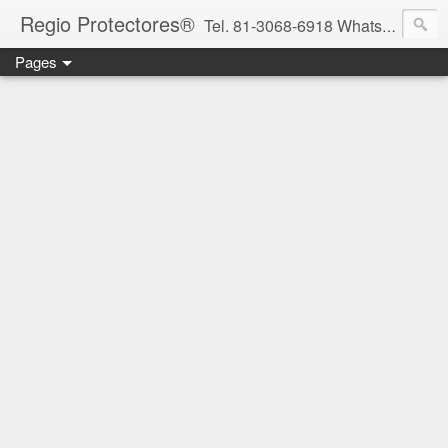
Regio Protectores®
Tel. 81-3068-6918 WhatsApp 81-2636-2823 / 33-1145-3780 cotizacionregioprotectores@gmail.com / regioprotectores@gmail.com https://www.facebook.com/RegioProtectores/
Pages