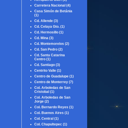
Carretera Nacional
(4)
Casa Simón de Betánia
(1)
Cd. Allende
(3)
Cd. Celaya Gto.
(1)
Cd. Hermosillo
(1)
Cd. Mina
(3)
Cd. Montemorelos
(2)
Cd. San Pedro
(2)
Cd. Santa Catarina
Centro
(1)
Cd. Santiago
(3)
Centrito Valle
(1)
Centro de Guadalupe
(1)
Centro de Monterrey
(7)
Col. Arboledas de San
Cristobal
(1)
Col. Arboledas de San
Jorge
(2)
Col. Bernardo Reyes
(1)
Col. Buenos Aires
(1)
Col. Central
(1)
Col. Chapultepec
(1)