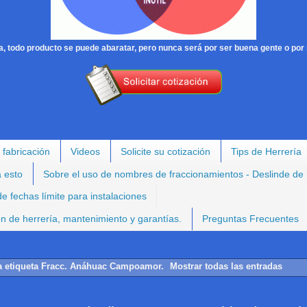
, todo producto se puede abaratar, pero nunca será por ser buena gente o por 
 fabricación
Videos
Solicite su cotización
Tips de Herrería
a esto
Sobre el uso de nombres de fraccionamientos - Deslinde de
e fechas límite para instalaciones
ión de herrería, mantenimiento y garantías.
Preguntas Frecuentes
a etiqueta
Fracc. Anáhuac Campoamor
.
Mostrar todas las entradas