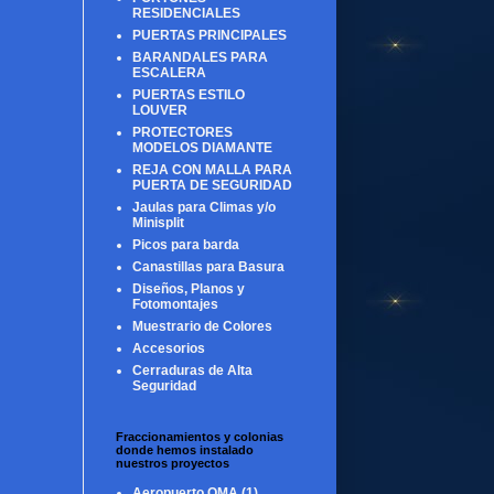
RESIDENCIALES
PUERTAS PRINCIPALES
BARANDALES PARA
ESCALERA
PUERTAS ESTILO
LOUVER
PROTECTORES
MODELOS DIAMANTE
REJA CON MALLA PARA
PUERTA DE SEGURIDAD
Jaulas para Climas y/o
Minisplit
Picos para barda
Canastillas para Basura
Diseños, Planos y
Fotomontajes
Muestrario de Colores
Accesorios
Cerraduras de Alta
Seguridad
Fraccionamientos y colonias
donde hemos instalado
nuestros proyectos
Aeropuerto OMA
(1)