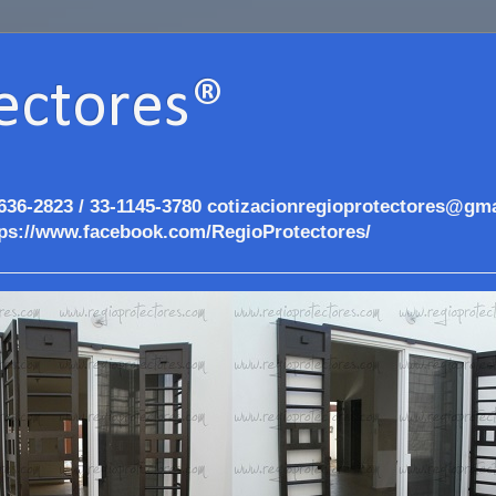
ectores®
636-2823 / 33-1145-3780 cotizacionregioprotectores@gma
ps://www.facebook.com/RegioProtectores/