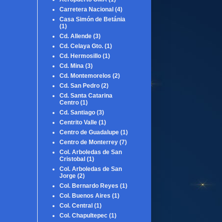
Carretera Nacional
(4)
Casa Simón de Betánia
(1)
Cd. Allende
(3)
Cd. Celaya Gto.
(1)
Cd. Hermosillo
(1)
Cd. Mina
(3)
Cd. Montemorelos
(2)
Cd. San Pedro
(2)
Cd. Santa Catarina
Centro
(1)
Cd. Santiago
(3)
Centrito Valle
(1)
Centro de Guadalupe
(1)
Centro de Monterrey
(7)
Col. Arboledas de San
Cristobal
(1)
Col. Arboledas de San
Jorge
(2)
Col. Bernardo Reyes
(1)
Col. Buenos Aires
(1)
Col. Central
(1)
Col. Chapultepec
(1)