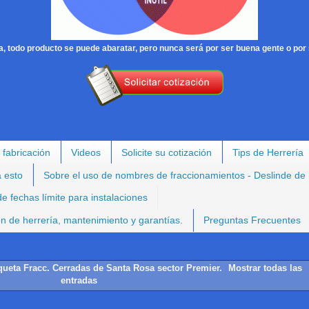
, todo producto se puede abaratar, pero nunca será por ser buena gente o por 
 fabricación
Videos
Solicite su cotización
Tips de Herrería
a esto
Sobre el uso de nombres de fraccionamientos - Deslinde de
e fechas límite para instalaciones
ión de herrería, mantenimiento y garantías.
Preguntas Frecuentes
iqueta
Fracc. Cerradas de Santa Rosa sector Premier
.
Mostrar todas las
entradas