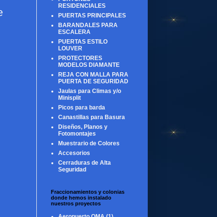
RESIDENCIALES
e
PUERTAS PRINCIPALES
BARANDALES PARA
ESCALERA
PUERTAS ESTILO
LOUVER
PROTECTORES
MODELOS DIAMANTE
REJA CON MALLA PARA
PUERTA DE SEGURIDAD
Jaulas para Climas y/o
Minisplit
Picos para barda
Canastillas para Basura
Diseños, Planos y
Fotomontajes
Muestrario de Colores
Accesorios
Cerraduras de Alta
Seguridad
Fraccionamientos y colonias
donde hemos instalado
nuestros proyectos
Aeropuerto OMA
(1)