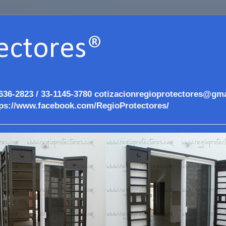
ectores®
636-2823 / 33-1145-3780 cotizacionregioprotectores@gma
ps://www.facebook.com/RegioProtectores/