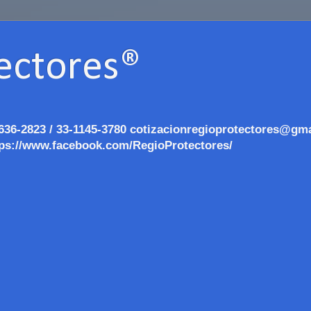
ectores®
636-2823 / 33-1145-3780 cotizacionregioprotectores@gma
ps://www.facebook.com/RegioProtectores/