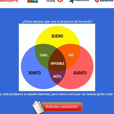
¿Cómo deseas que sea tu proyecto de herrería?
, todo producto se puede abaratar, pero nunca será por ser buena gente o por 