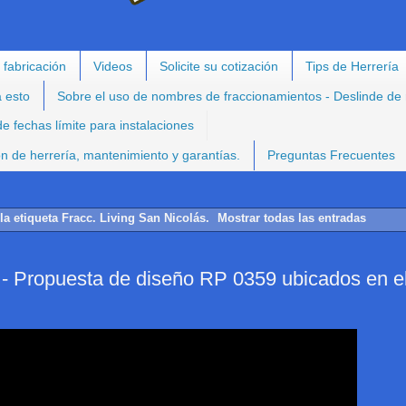
 fabricación
Videos
Solicite su cotización
Tips de Herrería
a esto
Sobre el uso de nombres de fraccionamientos - Deslinde de
e fechas límite para instalaciones
ión de herrería, mantenimiento y garantías.
Preguntas Frecuentes
la etiqueta
Fracc. Living San Nicolás
.
Mostrar todas las entradas
opuesta de diseño RP 0359 ubicados en e