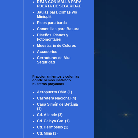
REJA CON MALLA PARA
PUERTA DE SEGURIDAD
Jaulas para Climas y/o
Minisplit
Picos para barda
Canastillas para Basura
Diseños, Planos y
Fotomontajes
Muestrario de Colores
Accesorios
Cerraduras de Alta
Seguridad
Fraccionamientos y colonias
donde hemos instalado
nuestros proyectos
Aeropuerto OMA
(1)
Carretera Nacional
(4)
Casa Simón de Betánia
(1)
Cd. Allende
(3)
Cd. Celaya Gto.
(1)
Cd. Hermosillo
(1)
Cd. Mina
(3)