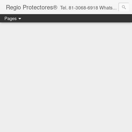
Regio Protectores®
Tel. 81-3068-6918 WhatsApp 81-2636-2823 / 33-1145-3780 cotizacionregioprotectores@gmail.com / regioprotectores@gmail.com https://www.facebook.com/RegioProtectores/
Pages