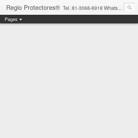
Regio Protectores®
Tel. 81-3068-6918 WhatsApp 81-2636-2823 / 33-1145-3780 cotizacionregioprotectores@gmail.com / regioprotectores@gmail.com https://www.facebook.com/RegioProtectores/
Pages